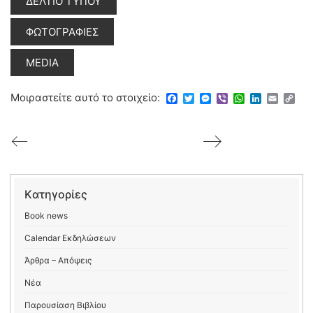
ΔΕΛΤΙΟ ΤΥΠΟΥ
ΦΩΤΟΓΡΑΦΙΕΣ
MEDIA
Μοιραστείτε αυτό το στοιχείο:
Facebook
Twitter
Messenger
Viber
WhatsApp
LinkedIn
Email
Copy
Link
Kατηγορίες
Book news
Calendar Εκδηλώσεων
Άρθρα – Απόψεις
Νέα
Παρουσίαση Βιβλίου