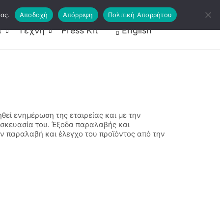
ας.
Αποδοχή
Απόρριψη
Πολιτική Απορρήτου
ραφείς
Κάρτες Ψυχοθεραπείας
α
Τέχνη
Press Kit
English
εί ενημέρωση της εταιρείας και με την
 συσκευασία του. Έξοδα παραλαβής και
ην παραλαβή και έλεγχο του προϊόντος από την