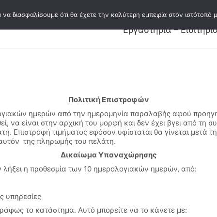
 να διασφαλίσουμε ότι θα έχετε την καλύτερη εμπειρία στον ιστότοπό μ
Εκδόσεις
Κατάλογος εκδόσεων
Συγγ
Εργαστήρια – Εισιτήρι
Πολιτική Επιστροφών
λογιακών ημερών από την ημερομηνία παραλαβής αφού προηγηθ
εί, να είναι στην αρχική του μορφή και δεν έχει βγει από τη
τη. Επιστροφή τιμήματος εφόσον υφίσταται θα γίνεται μετά τ
ε αυτόν της πληρωμής του πελάτη.
Δικαίωμα Υπαναχώρησης
 λήξει η προθεσμία των 10 ημερολογιακών ημερών, από:
ις υπηρεσίες
ράφως το κατάστημα. Αυτό μπορείτε να το κάνετε με: