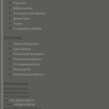
Press Kit
Βιβλιοπωλεία
Συνεργάτες Χονδρικής
Εργαστήρια
Τέχνη
Συνεργάτες Affiliate
Πολιτικές
Τρόποι Πληρωμών
Όροι Χρήσης
Πολιτική Επιστροφών
Πολιτική Απορρήτου
Ο λογαριασμός μου
Επικοινωνία
Κατάλογος εκδόσεων
Επικοινωνία
Εκδόσεις Κοντύλι
Πινακάτες Πηλίου
Τ.Κ. 370 10 Βόλος
Tel:
+30 24230 86757
E-mail:
info@kondyli.gr
Αρ. Γ.Ε.ΜΗ: 009248701000