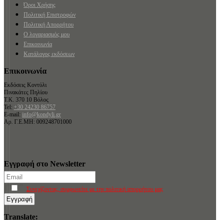
Όροι Χρήσης
Πολιτική Επιστροφών
Πολιτική Απορρήτου
Ο λογαριασμός μου
Επικοινωνία
Κατάλογος εκδόσεων
Επικοινωνία
Εκδόσεις Κοντύλι
Πινακάτες Πηλίου
Τ.Κ. 370 10 Βόλος
Tel:
+30 24230 86757
E-mail:
info@kondyli.gr
Αρ. Γ.Ε.ΜΗ: 009248701000
Εγγραφή στο Newsletter
Συνεχίζοντας, συμφωνείτε με την πολιτική απορρήτου μας
Translate: