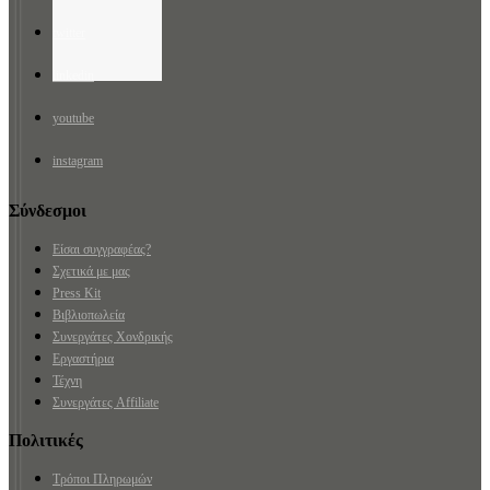
twitter
linkedin
youtube
instagram
Σύνδεσμοι
Είσαι συγγραφέας?
Σχετικά με μας
Press Kit
Βιβλιοπωλεία
Συνεργάτες Χονδρικής
Εργαστήρια
Τέχνη
Συνεργάτες Affiliate
Πολιτικές
Τρόποι Πληρωμών