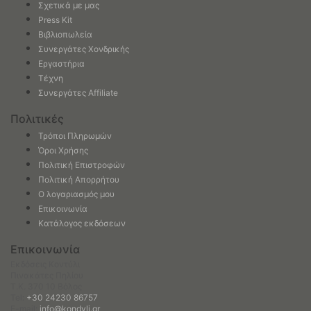
Σχετικά με μας
Press Kit
Βιβλιοπωλεία
Συνεργάτες Χονδρικής
Εργαστήρια
Τέχνη
Συνεργάτες Affiliate
Πολιτικές
Τρόποι Πληρωμών
Όροι Χρήσης
Πολιτική Επιστροφών
Πολιτική Απορρήτου
Ο λογαριασμός μου
Επικοινωνία
Κατάλογος εκδόσεων
Επικοινωνία
Εκδόσεις Κοντύλι
Πινακάτες Πηλίου
Τ.Κ. 370 10 Βόλος
Tel:
+30 24230 86757
E-mail:
info@kondyli.gr