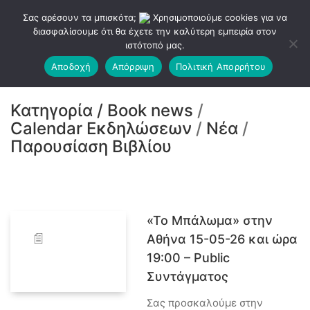
Σας αρέσουν τα μπισκότα;
Χρησιμοποιούμε cookies για να
διασφαλίσουμε ότι θα έχετε την καλύτερη εμπειρία στον
ιστότοπό μας.
Αποδοχή
Απόρριψη
Πολιτική Απορρήτου
Κατηγορία /
Book news
/
Calendar Εκδηλώσεων
/
Νέα
/
Παρουσίαση Βιβλίου
«Το Μπάλωμα» στην
Αθήνα 15-05-26 και ώρα
19:00 – Public
Συντάγματος
Σας προσκαλούμε στην