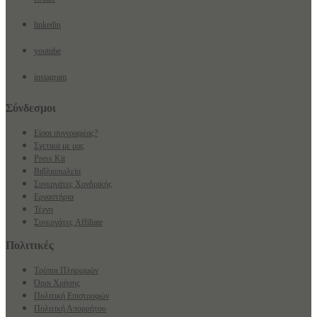
linkedin
youtube
instagram
Σύνδεσμοι
Είσαι συγγραφέας?
Σχετικά με μας
Press Kit
Βιβλιοπωλεία
Συνεργάτες Χονδρικής
Εργαστήρια
Τέχνη
Συνεργάτες Affiliate
Πολιτικές
Τρόποι Πληρωμών
Όροι Χρήσης
Πολιτική Επιστροφών
Πολιτική Απορρήτου