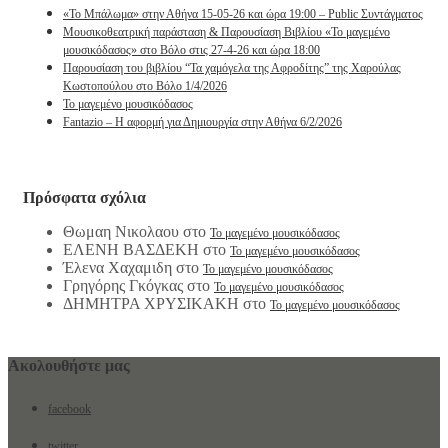
«Το Μπάλωμα» στην Αθήνα 15-05-26 και ώρα 19:00 – Public Συντάγματος
Μουσικοθεατρική παράσταση & Παρουσίαση Βιβλίου «Το μαγεμένο
μουσικόδασος» στο Βόλο στις 27-4-26 και ώρα 18:00
Παρουσίαση του βιβλίου “Τα χαμόγελα της Αφροδίτης” της Χαρούλας
Κωστοπούλου στο Βόλο 1/4/2026
Το μαγεμένο μουσικόδασος
Fantazio – Η αφορμή για Δημιουργία στην Αθήνα 6/2/2026
Πρόσφατα σχόλια
Θωμαη Νικολαου
στο
Το μαγεμένο μουσικόδασος
ΕΛΕΝΗ ΒΑΣΔΕΚΗ
στο
Το μαγεμένο μουσικόδασος
Έλενα Χαχαμιδη
στο
Το μαγεμένο μουσικόδασος
Γρηγόρης Γκόγκας
στο
Το μαγεμένο μουσικόδασος
ΔΗΜΗΤΡΑ ΧΡΥΣΙΚΑΚΗ
στο
Το μαγεμένο μουσικόδασος
Ακολουθήστε μας
facebook
twitter