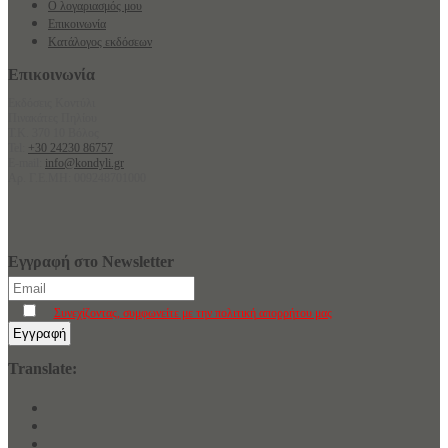
Ο λογαριασμός μου
Επικοινωνία
Κατάλογος εκδόσεων
Επικοινωνία
Εκδόσεις Κοντύλι
Πινακάτες Πηλίου
Τ.Κ. 370 10 Βόλος
Tel:
+30 24230 86757
E-mail:
info@kondyli.gr
Αρ. Γ.Ε.ΜΗ: 009248701000
Εγγραφή στο Newsletter
Συνεχίζοντας, συμφωνείτε με την πολιτική απορρήτου μας
Translate: