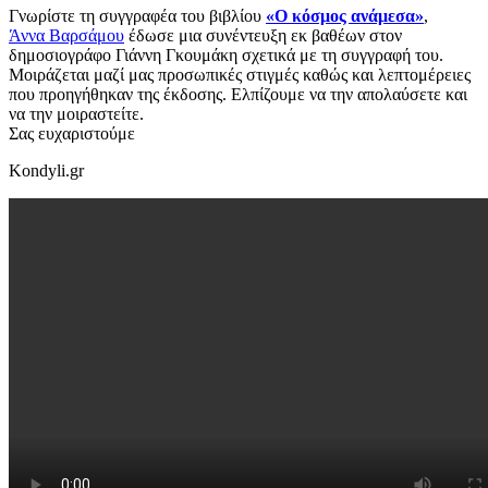
Γνωρίστε τη συγγραφέα του βιβλίου
«Ο κόσμος ανάμεσα»
,
Άννα Βαρσάμου
έδωσε μια συνέντευξη εκ βαθέων στον
δημοσιογράφο Γιάννη Γκουμάκη σχετικά με τη συγγραφή του.
Μοιράζεται μαζί μας προσωπικές στιγμές καθώς και λεπτομέρειες
που προηγήθηκαν της έκδοσης. Ελπίζουμε να την απολαύσετε και
να την μοιραστείτε.
Σας ευχαριστούμε
Kondyli.gr