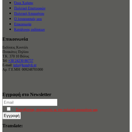
Όροι Χρήσης
Πολιτική Επιστροφών
Πολιτική Απορρήτου
Ο λογαριασμός μου
Επικοινωνία
Κατάλογος εκδόσεων
Επικοινωνία
Εκδόσεις Κοντύλι
Πινακάτες Πηλίου
Τ.Κ. 370 10 Βόλος
Tel:
+30 24230 86757
E-mail:
info@kondyli.gr
Αρ. Γ.Ε.ΜΗ: 009248701000
Εγγραφή στο Newsletter
Συνεχίζοντας, συμφωνείτε με την πολιτική απορρήτου μας
Translate: