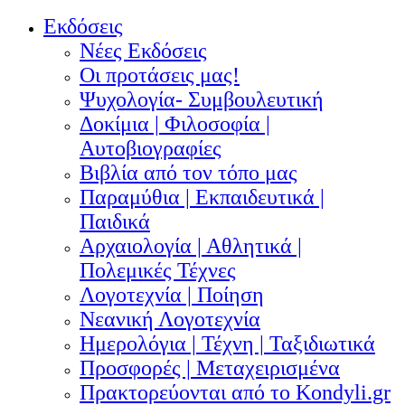
Εκδόσεις
Νέες Εκδόσεις
Οι προτάσεις μας!
Ψυχολογία- Συμβουλευτική
Δοκίμια | Φιλοσοφία |
Αυτοβιογραφίες
Βιβλία από τον τόπο μας
Παραμύθια | Εκπαιδευτικά |
Παιδικά
Αρχαιολογία | Αθλητικά |
Πολεμικές Τέχνες
Λογοτεχνία | Ποίηση
Νεανική Λογοτεχνία
Ημερολόγια | Τέχνη | Ταξιδιωτικά
Προσφορές | Μεταχειρισμένα
Πρακτορεύονται από το Kondyli.gr