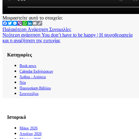
Μοιραστείτε αυτό το στοιχείο:
Facebook
Twitter
Messenger
Viber
WhatsApp
LinkedIn
Email
Copy
Link
Παλαιότερη Aνάρτηση
Συνομιλίες
Νεότερη ανάρτηση
You don’t have to be happy | Η ψυχοθεραπεία
και η αναζήτηση της ευτυχίας
Kατηγορίες
Book news
Calendar Εκδηλώσεων
Άρθρα – Απόψεις
Νέα
Παρουσίαση Βιβλίου
Συνεντεύξεις
Ιστορικό
Μάιος 2026
Απρίλιος 2026