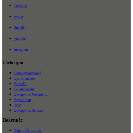
facebook
twitter
linkedin
youtube
instagram
Σύνδεσμοι
Είσαι συγγραφέας?
Σχετικά με μας
Press Kit
Βιβλιοπωλεία
Συνεργάτες Χονδρικής
Εργαστήρια
Τέχνη
Συνεργάτες Affiliate
Πολιτικές
Τρόποι Πληρωμών