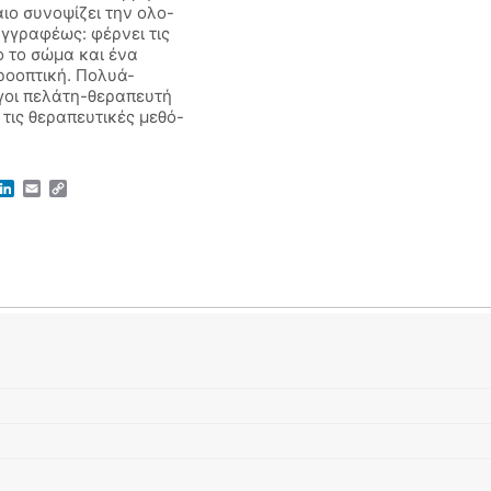
ιο συνοψίζει την ολο-
γγραφέως: φέρνει τις
ο το σώμα και ένα
ροοπτική. Πολυά-
ογοι πελάτη-θεραπευτή
 τις θεραπευτικές μεθό-
r
atsApp
LinkedIn
Email
Copy
Link