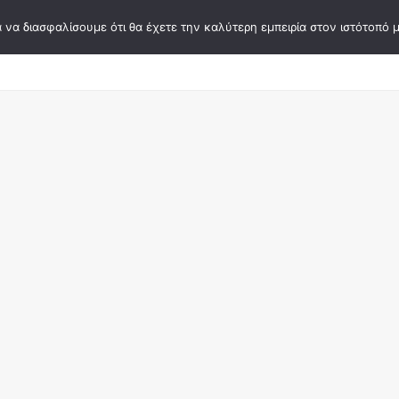
 να διασφαλίσουμε ότι θα έχετε την καλύτερη εμπειρία στον ιστότοπό μ
σεων
Συγγραφείς
Κάρτες Ψυχοθεραπείας
Ε