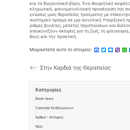
και τα διαγενεακά βάρη. Ένα θεωρητικό κεφάλα
κληρωτική, φαινομενολογική προσέγγιση της συ
γνώσεις μιας θεραπείας τραύματος με επίκεντρ
συστημικό πρίσμα σε μια συνολική Υπαρξιακή π
ριθμες βινιέτες, μελέτες περιπτώσεων και διάλ
απεικονίζουν σκέψεις για τη ζωή, τη φιλοσοφία,
δους και την πρακτική.
Μοιραστείτε αυτό το στοιχείο:
Facebook
Twitter
Messenge
Viber
Wh
Στην Καρδιά της Θεραπείας
Kατηγορίες
Book news
Calendar Εκδηλώσεων
Άρθρα – Απόψεις
Νέα