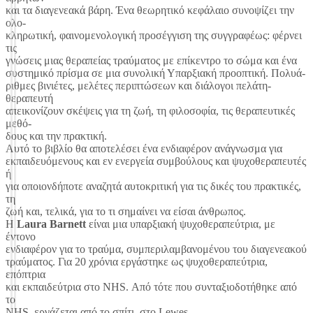
και τα διαγενεακά βάρη. Ένα θεωρητικό κεφάλαιο συνοψίζει την
ολο-
κληρωτική, φαινομενολογική προσέγγιση της συγγραφέως: φέρνει
τις
γνώσεις μιας θεραπείας τραύματος με επίκεντρο το σώμα και ένα
συστημικό πρίσμα σε μια συνολική Υπαρξιακή προοπτική. Πολυά-
ριθμες βινιέτες, μελέτες περιπτώσεων και διάλογοι πελάτη-
θεραπευτή
απεικονίζουν σκέψεις για τη ζωή, τη φιλοσοφία, τις θεραπευτικές
μεθό-
δους και την πρακτική.
Αυτό το βιβλίο θα αποτελέσει ένα ενδιαφέρον ανάγνωσμα για
εκπαιδευόμενους και εν ενεργεία συμβούλους και ψυχοθεραπευτές
ή
για οποιονδήποτε αναζητά αυτοκριτική για τις δικές του πρακτικές,
τη
ζωή και, τελικά, για το τι σημαίνει να είσαι άνθρωπος.
Η
Laura Barnett
είναι μια υπαρξιακή ψυχοθεραπεύτρια, με
έντονο
ενδιαφέρον για το τραύμα, συμπεριλαμβανομένου του διαγενεακού
τραύματος. Για 20 χρόνια εργάστηκε ως ψυχοθεραπεύτρια,
επόπτρια
και εκπαιδεύτρια στο NHS. Από τότε που συνταξιοδοτήθηκε από
το
NHS, εργάζεται από το σπίτι, στο Lewes.