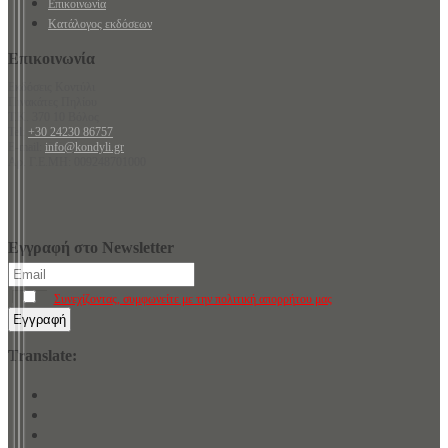
Επικοινωνία
Κατάλογος εκδόσεων
Επικοινωνία
Εκδόσεις Κοντύλι
Πινακάτες Πηλίου
Τ.Κ. 370 10 Βόλος
Tel:
+30 24230 86757
E-mail:
info@kondyli.gr
Αρ. Γ.Ε.ΜΗ: 009248701000
Εγγραφή στο Newsletter
Συνεχίζοντας, συμφωνείτε με την πολιτική απορρήτου μας
Translate: