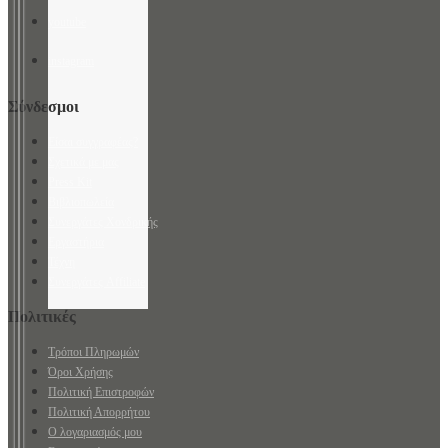
youtube
instagram
Σύνδεσμοι
Είσαι συγγραφέας?
Σχετικά με μας
Press Kit
Βιβλιοπωλεία
Συνεργάτες Χονδρικής
Εργαστήρια
Τέχνη
Συνεργάτες Affiliate
Πολιτικές
Τρόποι Πληρωμών
Όροι Χρήσης
Πολιτική Επιστροφών
Πολιτική Απορρήτου
Ο λογαριασμός μου