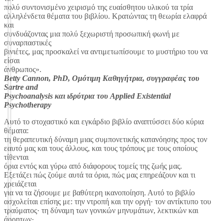
πολύ συντονισμένο χειρισμό της ευαίσθητου υλικού τα τρία
αλληλένδετα θέματα του βιβλίου. Κρατώντας τη θεωρία ελαφρά
και
συνδυάζοντας μια πολύ ξεχωριστή προσωπική φωνή με
συναρπαστικές
βινιέτες, μας προσκαλεί να αντιμετωπίσουμε το μυστήριο του να
είσαι
άνθρωπος».
Betty Cannon, PhD, Ομότιμη Καθηγήτρια, συγγραφέας του
Sartre and
Psychoanalysis και ιδρύτρια του Applied Existential
Psychotherapy
Αυτό το στοχαστικό και εγκάρδιο βιβλίο αναπτύσσει δύο κύρια
θέματα:
τη θεραπευτική δύναμη μιας συμπονετικής κατανόησης προς τον
εαυτό μας και τους άλλους, και τους τρόπους με τους οποίους
τίθενται
όρια εντός και γύρω από διάφορους τομείς της ζωής μας.
Εξετάζει πώς ζούμε αυτά τα όρια, πώς μας επηρεάζουν και τι
χρειάζεται
για να τα ζήσουμε με βαθύτερη ικανοποίηση. Αυτό το βιβλίο
ασχολείται επίσης με: την ντροπή και την οργή· τον αντίκτυπο του
τραύματος· τη δύναμη των γονικών μηνυμάτων, λεκτικών και
άρρητων·