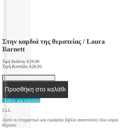
Στην καρδιά της θεραπείας / Laura
Barnett
Τιμή Εκδότη:
€
29,90
Τιμή Κοντύλι:
€
26,91
Στην
καρδιά
της
Προσθήκη στο καλάθι
θεραπείας
/
Κάντε μια ερώτηση
Laura
Barnett
LLL
ποσότητα
Αυτό το στοχαστικό και εγκάρδιο βιβλίο αναπτύσσει δύο κύρια
θέματα: