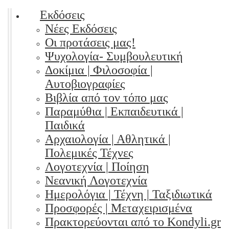
Εκδόσεις
Νέες Εκδόσεις
Οι προτάσεις μας!
Ψυχολογία- Συμβουλευτική
Δοκίμια | Φιλοσοφία |
Αυτοβιογραφίες
Βιβλία από τον τόπο μας
Παραμύθια | Εκπαιδευτικά |
Παιδικά
Αρχαιολογία | Αθλητικά |
Πολεμικές Τέχνες
Λογοτεχνία | Ποίηση
Νεανική Λογοτεχνία
Ημερολόγια | Τέχνη | Ταξιδιωτικά
Προσφορές | Μεταχειρισμένα
Πρακτορεύονται από το Kondyli.gr