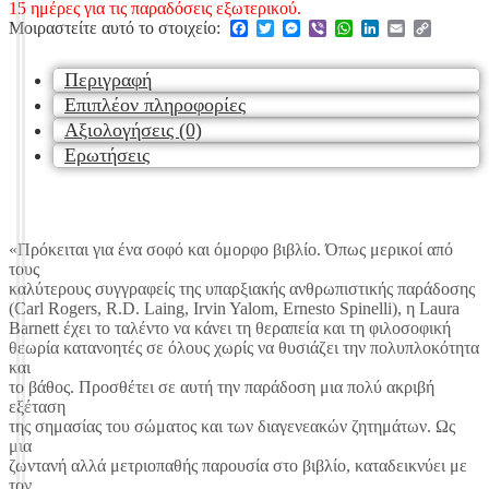
15 ημέρες για τις παραδόσεις εξωτερικού.
Facebook
Twitter
Messenger
Viber
WhatsApp
LinkedIn
Email
Copy
Μοιραστείτε αυτό το στοιχείο:
Link
Περιγραφή
Επιπλέον πληροφορίες
Αξιολογήσεις (0)
Ερωτήσεις
«Πρόκειται για ένα σοφό και όμορφο βιβλίο. Όπως μερικοί από
τους
καλύτερους συγγραφείς της υπαρξιακής ανθρωπιστικής παράδοσης
(Carl Rogers, R.D. Laing, Irvin Yalom, Ernesto Spinelli), η Laura
Barnett έχει το ταλέντο να κάνει τη θεραπεία και τη φιλοσοφική
θεωρία κατανοητές σε όλους χωρίς να θυσιάζει την πολυπλοκότητα
και
το βάθος. Προσθέτει σε αυτή την παράδοση μια πολύ ακριβή
εξέταση
της σημασίας του σώματος και των διαγενεακών ζητημάτων. Ως
μια
ζωντανή αλλά μετριοπαθής παρουσία στο βιβλίο, καταδεικνύει με
τον