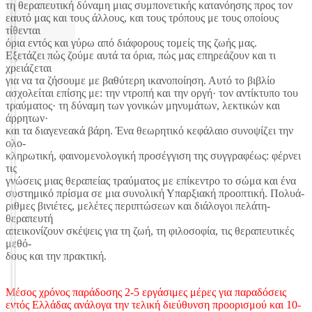
τη θεραπευτική δύναμη μιας συμπονετικής κατανόησης προς τον
εαυτό μας και τους άλλους, και τους τρόπους με τους οποίους
τίθενται
όρια εντός και γύρω από διάφορους τομείς της ζωής μας.
Εξετάζει πώς ζούμε αυτά τα όρια, πώς μας επηρεάζουν και τι
χρειάζεται
για να τα ζήσουμε με βαθύτερη ικανοποίηση. Αυτό το βιβλίο
ασχολείται επίσης με: την ντροπή και την οργή· τον αντίκτυπο του
τραύματος· τη δύναμη των γονικών μηνυμάτων, λεκτικών και
άρρητων·
και τα διαγενεακά βάρη. Ένα θεωρητικό κεφάλαιο συνοψίζει την
ολο-
κληρωτική, φαινομενολογική προσέγγιση της συγγραφέως: φέρνει
τις
γνώσεις μιας θεραπείας τραύματος με επίκεντρο το σώμα και ένα
συστημικό πρίσμα σε μια συνολική Υπαρξιακή προοπτική. Πολυά-
ριθμες βινιέτες, μελέτες περιπτώσεων και διάλογοι πελάτη-
θεραπευτή
απεικονίζουν σκέψεις για τη ζωή, τη φιλοσοφία, τις θεραπευτικές
μεθό-
δους και την πρακτική.
Μέσος χρόνος παράδοσης 2-5 εργάσιμες μέρες για παραδόσεις
εντός Ελλάδας ανάλογα την τελική διεύθυνση προορισμού και 10-