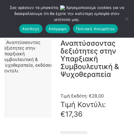
Σας αρέσουν τα μπισκότα;
Χρησιμοποιούμε cookies για να
διασφαλίσουμε ότι θα έχετε την καλύτερη εμπειρία στον
ιστότοπό μας.
Αποδοχή
Απόρριψη
Πολιτική Απορρήτου
Αναπτύσσοντας
δεξιότητες στην
Υπαρξιακή
Συμβουλευτική &
Ψυχοθεραπεία
Τιμή Εκδότη:
€
28,00
Τιμή Κοντύλι:
€
17,36
Αναπτύσσοντας