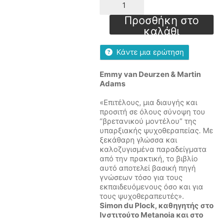
δεξιότητες
στην
Προσθήκη στο
Υπαρξιακή
καλάθι
Συμβουλευτική
&
Κάντε μια ερώτηση
Ψυχοθεραπεία
ποσότητα
Emmy van Deurzen & Martin
Adams
«Επιτέλους, μια διαυγής και
προσιτή σε όλους σύνοψη του
“βρετανικού μοντέλου” της
υπαρξιακής ψυχοθεραπείας. Με
ξεκάθαρη γλώσσα και
καλοζυγισμένα παραδείγματα
από την πρακτική, το βιβλίο
αυτό αποτελεί βασική πηγή
γνώσεων τόσο για τους
εκπαιδευόμενους όσο και για
τους ψυχοθεραπευτές».
Simon du Plock, καθηγητής στο
Ινστιτούτο Metanoia και στο