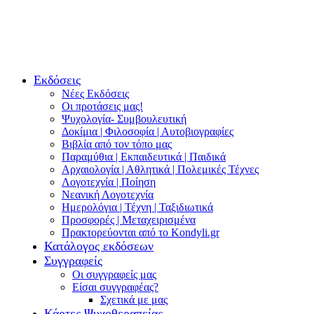
Εκδόσεις
Νέες Εκδόσεις
Οι προτάσεις μας!
Ψυχολογία- Συμβουλευτική
Δοκίμια | Φιλοσοφία | Αυτοβιογραφίες
Βιβλία από τον τόπο μας
Παραμύθια | Εκπαιδευτικά | Παιδικά
Αρχαιολογία | Αθλητικά | Πολεμικές Τέχνες
Λογοτεχνία | Ποίηση
Νεανική Λογοτεχνία
Ημερολόγια | Τέχνη | Ταξιδιωτικά
Προσφορές | Μεταχειρισμένα
Πρακτορεύονται από το Kondyli.gr
Κατάλογος εκδόσεων
Συγγραφείς
Οι συγγραφείς μας
Είσαι συγγραφέας?
Σχετικά με μας
Κάρτες Ψυχοθεραπείας