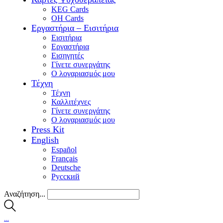
KEG Cards
OH Cards
Εργαστήρια – Εισιτήρια
Εισιτήρια
Εργαστήρια
Εισηγητές
Γίνετε συνεργάτης
Ο λογαριασμός μου
Τέχνη
Τέχνη
Καλλιτέχνες
Γίνετε συνεργάτης
Ο λογαριασμός μου
Press Kit
English
Español
Français
Deutsche
Pусский
Αναζήτηση...
…