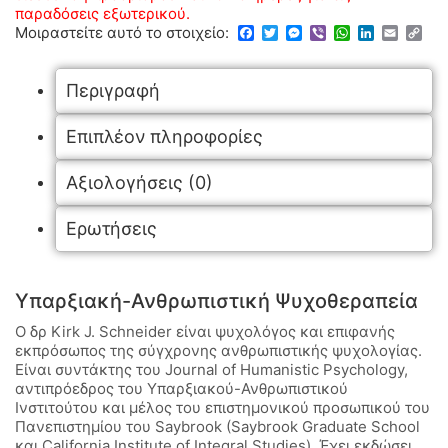
παραδόσεις εξωτερικού.
Facebook
Twitter
Messenger
Viber
WhatsApp
LinkedIn
Email
Co
Μοιραστείτε αυτό το στοιχείο:
Lin
Περιγραφή
Επιπλέον πληροφορίες
Αξιολογήσεις (0)
Ερωτήσεις
Υπαρξιακή-Ανθρωπιστική Ψυχοθεραπεία
Ο δρ Kirk J. Schneider είναι ψυχολόγος και επιφανής
εκπρόσωπος της σύγχρονης ανθρωπιστικής ψυχολογίας.
Είναι συντάκτης του Journal of Humanistic Psychology,
αντιπρόεδρος του Υπαρξιακού-Ανθρωπιστικού
Ινστιτούτου και μέλος του επιστημονικού προσωπικού του
Πανεπιστημίου του Saybrook (Saybrook Graduate School
και California Institute of Integral Studies). Έχει εκδώσει