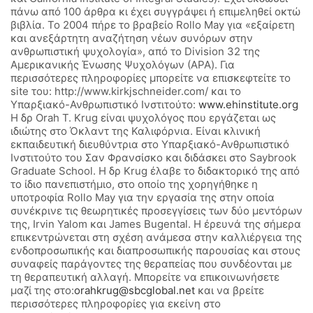
πάνω από 100 άρθρα κι έχει συγγράψει ή επιμεληθεί οκτώ
βιβλία. Το 2004 πήρε το βραβείο Rollo May για «εξαίρετη
και ανεξάρτητη αναζήτηση νέων συνόρων στην
ανθρωπιστική ψυχολογία», από το Division 32 της
Αμερικανικής Ένωσης Ψυχολόγων (ΑPA). Για
περισσότερες πληροφορίες μπορείτε να επισκεφτείτε το
site του: http://www.kirkjschneider.com/ και το
Υπαρξιακό-Ανθρωπιστικό Ινστιτούτο:
www.ehinstitute.org
H δρ Orah T. Krug είναι ψυχολόγος που εργάζεται ως
ιδιώτης στο Όκλαντ της Καλιφόρνια. Είναι κλινική
εκπαιδευτική διευθύντρια στο Υπαρξιακό-Ανθρωπιστικό
Ινστιτούτο του Σαν Φρανσίσκο και διδάσκει στο Saybrook
Graduate School. H δρ Krug έλαβε το διδακτορικό της από
το ίδιο πανεπιστήμιο, στο οποίο της χορηγήθηκε η
υποτροφία Rollo May για την εργασία της στην οποία
συνέκρινε τις θεωρητικές προσεγγίσεις των δύο μεντόρων
της, Irvin Yalom και James Bugental. Η έρευνά της σήμερα
επικεντρώνεται στη σχέση ανάμεσα στην καλλιέργεια της
ενδοπροσωπικής και διαπροσωπικής παρουσίας και στους
συναφείς παράγοντες της θεραπείας που συνδέονται με
τη θεραπευτική αλλαγή. Μπορείτε να επικοινωνήσετε
μαζί της στο:
orahkrug@sbcglobal.net
και να βρείτε
περισσότερες πληροφορίες για εκείνη στο