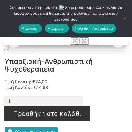
Σας αρέσουν τα μπισκότα;
Χρησιμοποιούμε cookies για να
διασφαλίσουμε ότι θα έχετε την καλύτερη εμπειρία στον
ιστότοπό μας.
Αποδοχή
Απόρριψη
Πολιτική Απορρήτου
Υπαρξιακή-Ανθρωπιστική
Ψυχοθεραπεία
Τιμή Εκδότη:
€
24,00
Τιμή Κοντύλι:
€
14,88
Υπαρξιακή-
Ανθρωπιστική
Ψυχοθεραπεία
Προσθήκη στο καλάθι
ποσότητα
Κάντε μια ερώτηση