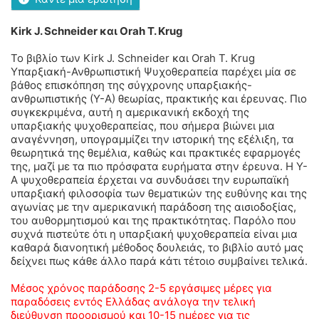
Kirk J. Schneider και Orah T. Krug
Το βιβλίο των Kirk J. Schneider και Orah T. Krug
Υπαρξιακή-Ανθρωπιστική Ψυχοθεραπεία παρέχει μία σε
βάθος επισκόπηση της σύγχρονης υπαρξιακής-
ανθρωπιστικής (Υ-Α) θεωρίας, πρακτικής και έρευνας. Πιο
συγκεκριμένα, αυτή η αμερικανική εκδοχή της
υπαρξιακής ψυχοθεραπείας, που σήμερα βιώνει μια
αναγέννηση, υπογραμμίζει την ιστορική της εξέλιξη, τα
θεωρητικά της θεμέλια, καθώς και πρακτικές εφαρμογές
της, μαζί με τα πιο πρόσφατα ευρήματα στην έρευνα. Η Υ-
Α ψυχοθεραπεία έρχεται να συνδυάσει την ευρωπαϊκή
υπαρξιακή φιλοσοφία των θεματικών της ευθύνης και της
αγωνίας με την αμερικανική παράδοση της αισιοδοξίας,
του αυθορμητισμού και της πρακτικότητας. Παρόλο που
συχνά πιστεύτε ότι η υπαρξιακή ψυχοθεραπεία είναι μια
καθαρά διανοητική μέθοδος δουλειάς, το βιβλίο αυτό μας
δείχνει πως κάθε άλλο παρά κάτι τέτοιο συμβαίνει τελικά.
Μέσος χρόνος παράδοσης 2-5 εργάσιμες μέρες για
παραδόσεις εντός Ελλάδας ανάλογα την τελική
διεύθυνση προορισμού και 10-15 ημέρες για τις