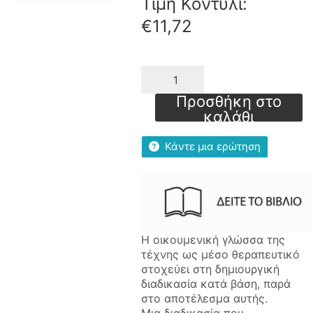
Τιμή Κοντύλι:
€
11,72
Τέχνη
και
Συμβουλευτική-
Προσθήκη στο
Εκφραστική
καλάθι
Γραφή.
Μια
Κάντε μια ερώτηση
πρόταση
Συμβουλευτικής
Παρέμβασης
σε
Ομάδα
Αυτογνωσίας
μέσω
Η οικουμενική γλώσσα της
Τέχνης
τέχνης ως μέσο θεραπευτικό
ποσότητα
στοχεύει στη δημιουργική
διαδικασία κατά βάση, παρά
στο αποτέλεσμα αυτής.