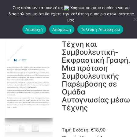
Σας αρέσουν τα μπισκότα;
Χρησιμοποιούμε cookies για να
διασφαλίσουμε ότι θα έχετε την καλύτερη εμπειρία στον ιστότοπό
μας.
Αποδοχή
Απόρριψη
Πολιτική Απορρήτου
Τέχνη και
Συμβουλευτική-
Εκφραστική Γραφή.
Μια πρόταση
Συμβουλευτικής
Παρέμβασης σε
Ομάδα
Αυτογνωσίας μέσω
Τέχνης
Τιμή Εκδότη:
€
18,90