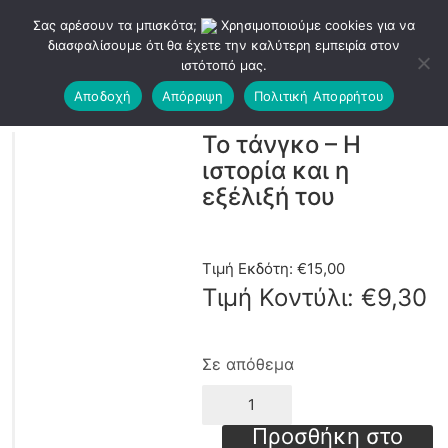
Σας αρέσουν τα μπισκότα;
Χρησιμοποιούμε cookies για να
διασφαλίσουμε ότι θα έχετε την καλύτερη εμπειρία στον
ιστότοπό μας.
Αποδοχή
Απόρριψη
Πολιτική Απορρήτου
Το τάνγκο – Η
ιστορία και η
εξέλιξή του
Τιμή Εκδότη:
€
15,00
Τιμή Κοντύλι:
€
9,30
Σε απόθεμα
Το
τάνγκο
-
Προσθήκη στο