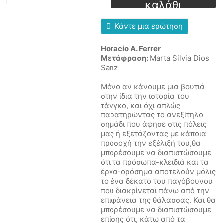
Η
καλάθι
ιστορία
και
Κάντε μια ερώτηση
η
εξέλιξή
του
Horacio A. Ferrer
ποσότητα
Μετάφραση:
Marta Silvia Dios
Sanz
Μόνο αν κάνουμε μια βουτιά
στην ίδια την ιστορία του
τάνγκο, και όχι απλώς
παρατηρώντας το ανεξίτηλο
σημάδι που άφησε στις πόλεις
μας ή εξετάζοντας με κάποια
προσοχή την εξέλιξή του,θα
μπορέσουμε να διαπιστώσουμε
ότι τα πρόσωπα-κλειδιά και τα
έργα-ορόσημα αποτελούν μόλις
το ένα δέκατο του παγόβουνου
που διακρίνεται πάνω από την
επιφάνεια της θάλασσας. Και θα
μπορέσουμε να διαπιστώσουμε
επίσης ότι, κάτω από τα