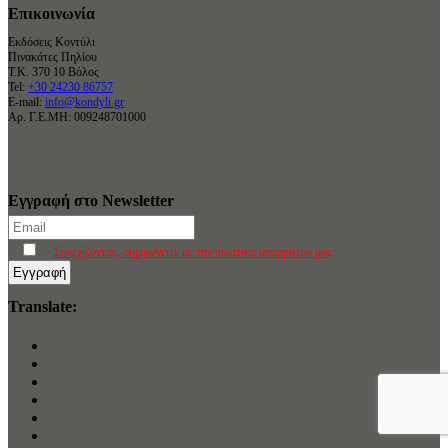
Επικοινωνία
Εκδόσεις Κοντύλι
Πινακάτες Πηλίου
Τ.Κ. 370 10 Βόλος
Tel:
+30 24230 86757
E-mail:
info@kondyli.gr
Αρ. Γ.Ε.ΜΗ: 009248701000
Εγγραφή στο Newsletter
Συνεχίζοντας, συμφωνείτε με την πολιτική απορρήτου μας
Translate: