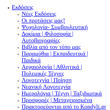
Εκδόσεις
Νέες Εκδόσεις
Οι προτάσεις μας!
Ψυχολογία- Συμβουλευτική
Δοκίμια | Φιλοσοφία |
Αυτοβιογραφίες
Βιβλία από τον τόπο μας
Παραμύθια | Εκπαιδευτικά |
Παιδικά
Αρχαιολογία | Αθλητικά |
Πολεμικές Τέχνες
Λογοτεχνία | Ποίηση
Νεανική Λογοτεχνία
Ημερολόγια | Τέχνη | Ταξιδιωτικά
Προσφορές | Μεταχειρισμένα
Πρακτορεύονται από το Kondyli.gr