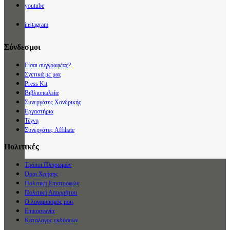
youtube
instagram
Σύνδεσμοι
Είσαι συγγραφέας?
Σχετικά με μας
Press Kit
Βιβλιοπωλεία
Συνεργάτες Χονδρικής
Εργαστήρια
Τέχνη
Συνεργάτες Affiliate
Πολιτικές
Τρόποι Πληρωμών
Όροι Χρήσης
Πολιτική Επιστροφών
Πολιτική Απορρήτου
Ο λογαριασμός μου
Επικοινωνία
Κατάλογος εκδόσεων