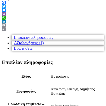
Facebook
Twitter
Messenger
Viber
WhatsApp
LinkedIn
Email
Copy
Link
Επιπλέον πληροφορίες
Αξιολογήσεις (1)
Ερωτήσεις
Επιπλέον πληροφορίες
Είδος
Ημερολόγιο
Αταλάντη Απέργη, Δημήτρης
Συγγραφέας
Παντελής
Γλωσσική επιμέλεια –