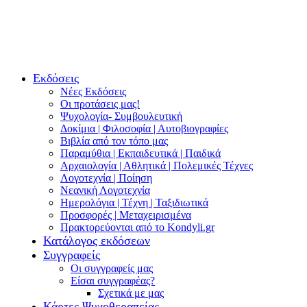
Εκδόσεις
Νέες Εκδόσεις
Οι προτάσεις μας!
Ψυχολογία- Συμβουλευτική
Δοκίμια | Φιλοσοφία | Αυτοβιογραφίες
Βιβλία από τον τόπο μας
Παραμύθια | Εκπαιδευτικά | Παιδικά
Αρχαιολογία | Αθλητικά | Πολεμικές Τέχνες
Λογοτεχνία | Ποίηση
Νεανική Λογοτεχνία
Ημερολόγια | Τέχνη | Ταξιδιωτικά
Προσφορές | Μεταχειρισμένα
Πρακτορεύονται από το Kondyli.gr
Κατάλογος εκδόσεων
Συγγραφείς
Οι συγγραφείς μας
Είσαι συγγραφέας?
Σχετικά με μας
Κάρτες Ψυχοθεραπείας