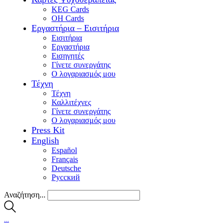
KEG Cards
OH Cards
Εργαστήρια – Εισιτήρια
Εισιτήρια
Εργαστήρια
Εισηγητές
Γίνετε συνεργάτης
Ο λογαριασμός μου
Τέχνη
Τέχνη
Καλλιτέχνες
Γίνετε συνεργάτης
Ο λογαριασμός μου
Press Kit
English
Español
Français
Deutsche
Pусский
Αναζήτηση...
…