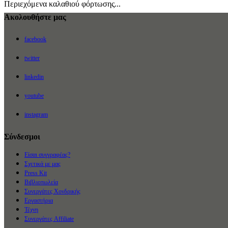
Περιεχόμενα καλαθιού φόρτωσης...
Ακολουθήστε μας
facebook
twitter
linkedin
youtube
instagram
Σύνδεσμοι
Είσαι συγγραφέας?
Σχετικά με μας
Press Kit
Βιβλιοπωλεία
Συνεργάτες Χονδρικής
Εργαστήρια
Τέχνη
Συνεργάτες Affiliate