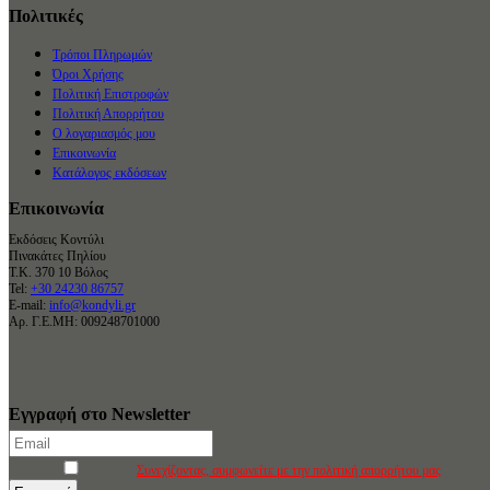
Πολιτικές
Τρόποι Πληρωμών
Όροι Χρήσης
Πολιτική Επιστροφών
Πολιτική Απορρήτου
Ο λογαριασμός μου
Επικοινωνία
Κατάλογος εκδόσεων
Επικοινωνία
Εκδόσεις Κοντύλι
Πινακάτες Πηλίου
Τ.Κ. 370 10 Βόλος
Tel:
+30 24230 86757
E-mail:
info@kondyli.gr
Αρ. Γ.Ε.ΜΗ: 009248701000
Εγγραφή στο Newsletter
Συνεχίζοντας, συμφωνείτε με την πολιτική απορρήτου μας