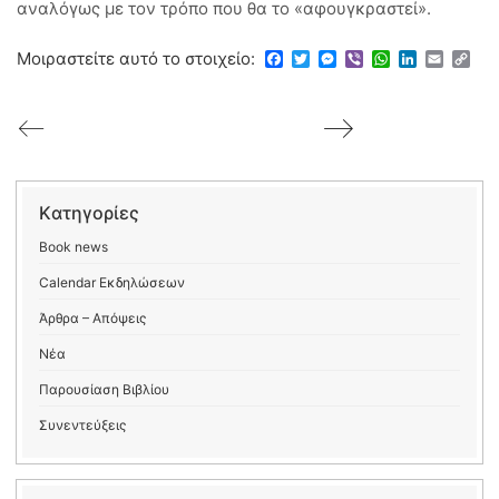
αναλόγως με τον τρόπο που θα το «αφουγκραστεί».
Μοιραστείτε αυτό το στοιχείο:
Facebook
Twitter
Messenger
Viber
WhatsApp
LinkedIn
Email
Copy
Link
Kατηγορίες
Book news
Calendar Εκδηλώσεων
Άρθρα – Απόψεις
Νέα
Παρουσίαση Βιβλίου
Συνεντεύξεις