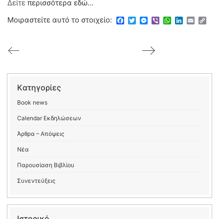
Δείτε
περισσότερα εδώ…
Μοιραστείτε αυτό το στοιχείο:
Facebook
Twitter
Messenger
Viber
WhatsApp
LinkedIn
Email
Copy
Link
Kατηγορίες
Book news
Calendar Εκδηλώσεων
Άρθρα – Απόψεις
Νέα
Παρουσίαση Βιβλίου
Συνεντεύξεις
Ιστορικό