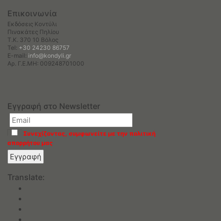
Επικοινωνία
Εκδόσεις Κοντύλι
Πινακάτες Πηλίου
Τ.Κ. 370 10 Βόλος
Tel:
+30 24230 86757
E-mail:
info@kondyli.gr
Αρ. Γ.Ε.ΜΗ: 009248701000
Εγγραφή στο Newsletter
Συνεχίζοντας, συμφωνείτε με την πολιτική
απορρήτου μας
Translate: