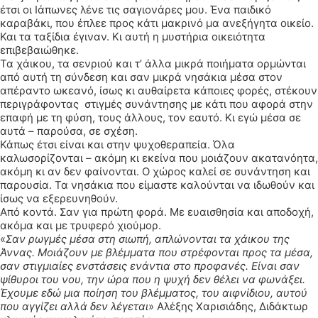
έτσι οι Ιάπωνες λένε τις σαγιονάρες μου. Ένα παιδικό
καραβάκι, που έπλεε προς κάτι μακρινό μα ανεξήγητα οικείο.
Και τα ταξίδια έγιναν. Κι αυτή η μυστήρια οικειότητα
επιβεβαιώθηκε.
Τα χάικου, τα σενριού και τ’ άλλα μικρά ποιήματα ορμώνται
από αυτή τη σύνδεση και σαν μικρά νησάκια μέσα στον
απέραντο ωκεανό, ίσως κι αυθαίρετα κάποιες φορές, στέκουν
περιγράφοντας στιγμές συνάντησης με κάτι που αφορά στην
επαφή με τη φύση, τους άλλους, τον εαυτό. Κι εγώ μέσα σε
αυτά – παρούσα, σε σχέση.
Κάπως έτσι είναι και στην ψυχοθεραπεία. Όλα
καλωσορίζονται – ακόμη κι εκείνα που μοιάζουν ακατανόητα,
ακόμη κι αν δεν φαίνονται. Ο χώρος καλεί σε συνάντηση και
παρουσία. Τα νησάκια που είμαστε καλούνται να ιδωθούν και
ίσως να εξερευνηθούν.
Από κοντά. Σαν για πρώτη φορά. Με ευαισθησία και αποδοχή,
ακόμα και με τρυφερό χιούμορ.
«
Σαν ρωγμές μέσα στη σιωπή, απλώνονται τα χάικου της
Άννας. Μοιάζουν με βλέμματα που στρέφονται προς τα μέσα,
σαν στιγμιαίες ενστάσεις ενάντια στο προφανές. Είναι σαν
ψίθυροι του νου, την ώρα που η ψυχή δεν θέλει να φωνάξει.
Έχουμε εδώ μια ποίηση του βλέμματος, του αιφνίδιου, αυτού
που αγγίζει αλλά δεν λέγεται
» Αλέξης Χαρισιάδης, Διδάκτωρ