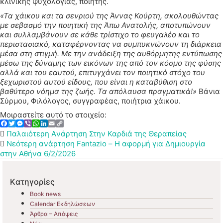
κλινικής ψυχολογίας, ποιητής.
«Τα χάικου και τα σενριού της Άννας Κούρτη, ακολουθώντας
με σεβασμό την ποιητική της Άπω Ανατολής, αποτυπώνουν
και συλλαμβάνουν σε κάθε τρίστιχο το φευγαλέο και το
περιστασιακό, καταφέρνοντας να συμπυκνώνουν τη διάρκεια
μέσα στη στιγμή. Με την ανάδειξη της αυθόρμητης εντύπωσης
μέσω της δύναμης των εικόνων της από τον κόσμο της φύσης
αλλά και του εαυτού, επιτυγχάνει τον ποιητικό στόχο του
ξεχωριστού αυτού είδους, που είναι η καταβύθιση στο
βαθύτερο νόημα της ζωής. Τα απόλαυσα πραγματικά!»
Βάνια
Σύρμου, Φιλόλογος, συγγραφέας, ποιήτρια χάικου.
Μοιραστείτε αυτό το στοιχείο:
Facebook
Twitter
Messenger
Viber
WhatsApp
LinkedIn
Email
Copy
Link
Παλαιότερη Aνάρτηση
Στην Καρδιά της Θεραπείας
Νεότερη ανάρτηση
Fantazio – Η αφορμή για Δημιουργία
στην Αθήνα 6/2/2026
Kατηγορίες
Book news
Calendar Εκδηλώσεων
Άρθρα – Απόψεις