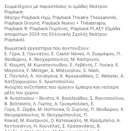
Συμμετέχουν με παραστάσεις οι ομάδες Θεάτρου
Playback:
Θέατρο Playback Ηχώ, Playback Theatre Thessaloniki,
Playback Ground, Playback Nuevo + Théaterapia,
Playback Ψ, Playback Πυρήνας, Playback PLAξY (Ομάδα
αποφοίτων 2024 της Ελληνικής Σχολής Θεάτρου
Playback).
Βιωματικά εργαστήρια που συντονίζουν:
Ε. Γύρα, Σ. Γιαννάτου, E. Castor Neves, Λ. Ζωγράφου, Π.
Θεοδώρου, Χ. Θεοχαρόπουλος, Μ. Καστρινού,
Ε. Κουμπή, Μ. Κωνσταντινίδου, Ε. Λεβέντη, Γ. Λούκα, Ε.
Μαγούλα, F. Metzger, Δ. Μπέγιογλου, S. Nash,
Σ. Παντελή, Α. Vorobyeva, Χ. Φραγκιαδάκη, C. Webster, Α.
Χατζηαργυρίου, Ε. Χριστοπούλου.
Ανοιχτές συζητήσεις που σμίγουν έμπειρα και νεότερα
μέλη του χώρου:
Φ. Αναστασίου – Βενέτη, Κ. Βασιλειάδου, Σ. Βγενοπούλου,
Β. Βελτσίστα, Λ. Γιώτης, Α. Γρυσμπολάκη, Ε.
Γύρα, Ε. Ζέρβα, Μ. Horhocea, Ο. Ζυρίνης, Π. Θεοδώρου, Χ.
Θεοχαρόπουλος, N. Θεοχαρόπουλος, Π.
Κακαέ, Μ. Καστρινού, Ο. Κατσιώκαλη, Μ. Καράμπελα, Α.
Κοντογιάννη, Η. Κουνέλας, Σ. Κρασανάκης, Β.