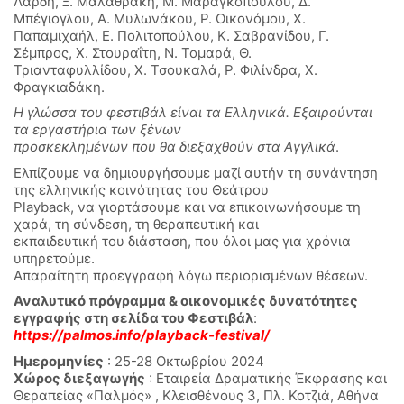
Λάρδη, Ξ. Μαλαθράκη, Μ. Μαραγκοπούλου, Δ.
Μπέγιογλου, Α. Μυλωνάκου, Ρ. Οικονόμου, Χ.
Παπαμιχαήλ, Ε. Πολιτοπούλου, Κ. Σαβρανίδου, Γ.
Σέμπρος, Χ. Στουραΐτη, Ν. Τομαρά, Θ.
Τριανταφυλλίδου, Χ. Τσουκαλά, Ρ. Φιλίνδρα, Χ.
Φραγκιαδάκη.
Η γλώσσα του φεστιβάλ είναι τα Ελληνικά. Εξαιρούνται
τα εργαστήρια των ξένων
προσκεκλημένων που θα διεξαχθούν στα Αγγλικά
.
Ελπίζουμε να δημιουργήσουμε μαζί αυτήν τη συνάντηση
της ελληνικής κοινότητας του Θεάτρου
Playback, να γιορτάσουμε και να επικοινωνήσουμε τη
χαρά, τη σύνδεση, τη θεραπευτική και
εκπαιδευτική του διάσταση, που όλοι μας για χρόνια
υπηρετούμε.
Απαραίτητη προεγγραφή λόγω περιορισμένων θέσεων.
Αναλυτικό πρόγραμμα & οικονομικές δυνατότητες
εγγραφής στη σελίδα του Φεστιβάλ
:
https://palmos.info/playback-festival/
Ημερομηνίες
: 25-28 Οκτωβρίου 2024
Χώρος διεξαγωγής
: Εταιρεία Δραματικής Έκφρασης και
Θεραπείας «Παλμός» , Κλεισθένους 3, Πλ. Κοτζιά, Αθήνα