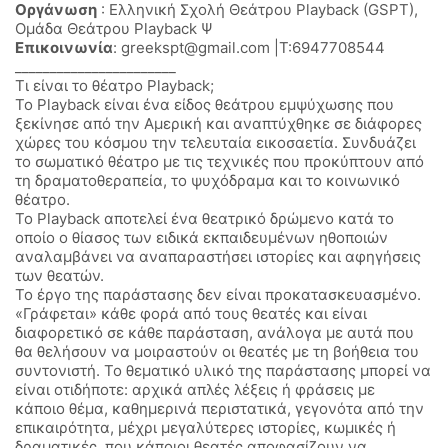
Οργάνωση
: Ελληνική Σχολή Θεάτρου Playback (GSPT),
Ομάδα Θεάτρου Playback Ψ
Επικοινωνία
: greekspt@gmail.com |Τ:6947708544
_______________________
Τι είναι το θέατρο Playback;
Το Playback είναι ένα είδος θεάτρου εμψύχωσης που
ξεκίνησε από την Αμερική και αναπτύχθηκε σε διάφορες
χώρες του κόσμου την τελευταία εικοσαετία. Συνδυάζει
το σωματικό θέατρο με τις τεχνικές που προκύπτουν από
τη δραματοθεραπεία, το ψυχόδραμα και το κοινωνικό
θέατρο.
Το Playback αποτελεί ένα θεατρικό δρώμενο κατά το
οποίο ο θίασος των ειδικά εκπαιδευμένων ηθοποιών
αναλαμβάνει να αναπαραστήσει ιστορίες και αφηγήσεις
των θεατών.
Το έργο της παράστασης δεν είναι προκατασκευασμένο.
«Γράφεται» κάθε φορά από τους θεατές και είναι
διαφορετικό σε κάθε παράσταση, ανάλογα με αυτά που
θα θελήσουν να μοιραστούν οι θεατές με τη βοήθεια του
συντονιστή. Το θεματικό υλικό της παράστασης μπορεί να
είναι οτιδήποτε: αρχικά απλές λέξεις ή φράσεις με
κάποιο θέμα, καθημερινά περιστατικά, γεγονότα από την
επικαιρότητα, μέχρι μεγαλύτερες ιστορίες, κωμικές ή
δραματικές, που κάποιοι θεατές αποφασίζουν να