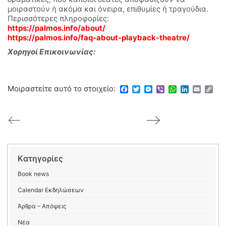
μοιραστούν ή ακόμα και όνειρα, επιθυμίες ή τραγούδια.
Περισσότερες πληροφορίες:
https://palmos.info/about/
https://palmos.info/faq-about-playback-theatre/
Χορηγοί Επικοινωνίας:
Μοιραστείτε αυτό το στοιχείο:
Facebook
Twitter
Messenger
Viber
WhatsApp
LinkedIn
Email
Copy
Link
Kατηγορίες
Book news
Calendar Εκδηλώσεων
Άρθρα – Απόψεις
Νέα