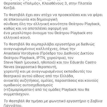
Θεραπείας «Παλμός», Κλεισθένους 3, στην Πλατεία
Κοτζιά.
Το Φεστιβάλ έχει σαν στόχο να προσκαλέσει και να φέρει
σε επικοινωνία και δημιουργική
σύνδεση όλη την ελληνική κοινότητα Θεάτρου Playback,
καθώς και να αποτελέσει αφορμή για
ένα μεγαλύτερο άνοιγμα του Θεάτρου Playback στο
ελληνικό κοινό.
Το Φεστιβάλ θα συμπεριλάβει εργαστήρια με διεθνώς
αναγνωρισμένους καλλιτέχνες, όπως την
Αnastasia Vorobyeva (Πρόεδρο του Διεθνούς Δικτύου
Θεάτρου Playback, IPTN, χορεύτρια), τον
Steve Nash (μουσικό, ηθοποιό) και τον Eduardo Castro
Neves (εκφραστικό θεραπευτή,
χορευτή) και με αναγνωρισμένους εκπαιδευτές του
θεατρικού αυτού είδους από την Ελλάδα,
ανοικτές συζητήσεις, ομιλίες, παραστάσεις και κοινούς
ομαδικούς αυτοσχεδιασμούς
(«τζαμαρίσματα») από τις ομάδες Playback που θα
συμμετάσχουν.
Το Φεστιβάλ θα τιμήσει με φωνητικό εργαστήριο η Σαβίνα
Γιαννάτου
.