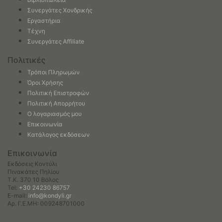
Συνεργάτες Χονδρικής
Εργαστήρια
Τέχνη
Συνεργάτες Affiliate
Πολιτικές
Τρόποι Πληρωμών
Όροι Χρήσης
Πολιτική Επιστροφών
Πολιτική Απορρήτου
Ο λογαριασμός μου
Επικοινωνία
Κατάλογος εκδόσεων
Επικοινωνία
Εκδόσεις Κοντύλι
Πινακάτες Πηλίου
Τ.Κ. 370 10 Βόλος
Tel:
+30 24230 86757
E-mail:
info@kondyli.gr
Αρ. Γ.Ε.ΜΗ: 009248701000