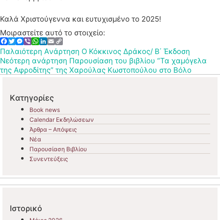
Καλά Χριστούγεννα και ευτυχισμένο το 2025!
Μοιραστείτε αυτό το στοιχείο:
Facebook
Twitter
Messenger
Viber
WhatsApp
LinkedIn
Email
Copy
Link
Παλαιότερη Aνάρτηση
Ο Κόκκινος Δράκος/ Β΄ Έκδοση
Νεότερη ανάρτηση
Παρουσίαση του βιβλίου “Τα χαμόγελα
της Αφροδίτης” της Χαρούλας Κωστοπούλου στο Βόλο
Kατηγορίες
Book news
Calendar Εκδηλώσεων
Άρθρα – Απόψεις
Νέα
Παρουσίαση Βιβλίου
Συνεντεύξεις
Ιστορικό