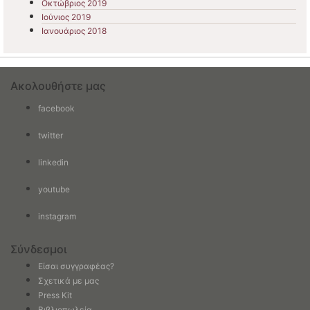
Οκτώβριος 2019
Ιούνιος 2019
Ιανουάριος 2018
Ακολουθήστε μας
facebook
twitter
linkedin
youtube
instagram
Σύνδεσμοι
Είσαι συγγραφέας?
Σχετικά με μας
Press Kit
Βιβλιοπωλεία