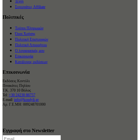
Τέχνη
Συνεργάτες Affiliate
Πολιτικές
Τρόποι Πληρωμών
Όροι Χρήσης
Πολιτική Επιστροφών
Πολιτική Απορρήτου
Ο λογαριασμός μου
Επικοινωνία
Κατάλογος εκδόσεων
Επικοινωνία
Εκδόσεις Κοντύλι
Πινακάτες Πηλίου
Τ.Κ. 370 10 Βόλος
Tel:
+30 24230 86757
E-mail:
info@kondyli.gr
Αρ. Γ.Ε.ΜΗ: 009248701000
Εγγραφή στο Newsletter