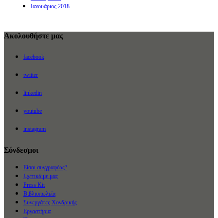
Ιανουάριος 2018
Ακολουθήστε μας
facebook
twitter
linkedin
youtube
instagram
Σύνδεσμοι
Είσαι συγγραφέας?
Σχετικά με μας
Press Kit
Βιβλιοπωλεία
Συνεργάτες Χονδρικής
Εργαστήρια