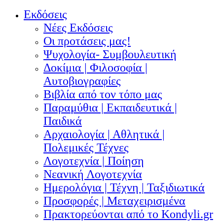
Εκδόσεις
Νέες Εκδόσεις
Οι προτάσεις μας!
Ψυχολογία- Συμβουλευτική
Δοκίμια | Φιλοσοφία |
Αυτοβιογραφίες
Βιβλία από τον τόπο μας
Παραμύθια | Εκπαιδευτικά |
Παιδικά
Αρχαιολογία | Αθλητικά |
Πολεμικές Τέχνες
Λογοτεχνία | Ποίηση
Νεανική Λογοτεχνία
Ημερολόγια | Τέχνη | Ταξιδιωτικά
Προσφορές | Μεταχειρισμένα
Πρακτορεύονται από το Kondyli.gr