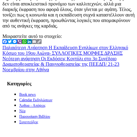
δεν είναι αποκλειστικό προνόμιο των καλλιτεχνών, αλλά μια
διαρκής έκφραση που αφορά όλους, όταν γίνεται με αγάπη. Τέλος,
τονίζει πως η κοινωνία και η εκπαίδευση συχνά καταστέλλουν αυτή
την αυθεντική έκφραση, προωθώντας λογικές που απομακρύνουν
από τις ανάγκες της καρδιάς.
Μοιραστείτε αυτό το στοιχείο:
Facebook
Twitter
Messenger
Viber
WhatsApp
LinkedIn
Email
Copy
Link
Παλαιότερη Aνάρτηση
Η Εκπαίδευση Ενηλίκων στον Ελληνικό
Κόσμο του 19ου Αιώνα- ΣΥΛΛΟΓΙΚΕΣ ΜΟΡΦΕΣ ΔΡΑΣΗΣ
Νεότερη ανάρτηση
Οι Εκδόσεις Κοντύλι στο 3ο Συνέδριο
Δραματοθεραπείας & Παιγνιοθεραπείας της ΠΕΕΔΠ/ 21-23
Νοεμβρίου στην Αθήνα
Kατηγορίες
Book news
Calendar Εκδηλώσεων
Άρθρα – Απόψεις
Νέα
Παρουσίαση Βιβλίου
Συνεντεύξεις