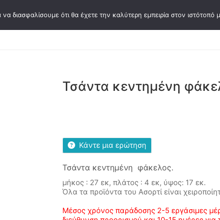
 να διασφαλίσουμε ότι θα έχετε την καλύτερη εμπειρία στον ιστότοπό μ
σεων
Συγγραφείς
Κάρτες Ψυχοθεραπείας
Ε
Τσάντα κεντημένη φάκε
Κάντε μια ερώτηση
Τσάντα κεντημένη φάκελος.
μήκος : 27 εκ, πλάτος : 4 εκ, ύψος: 17 εκ.
Όλα τα προϊόντα του Ασορτί είναι χειροποίη
Μέσος χρόνος παράδοσης 2-5 εργάσιμες μέρ
διεύθυνση προορισμού και 10-15 ημέρες για 