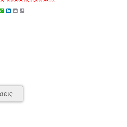
senger
iber
WhatsApp
LinkedIn
Email
Copy
Link
σεις