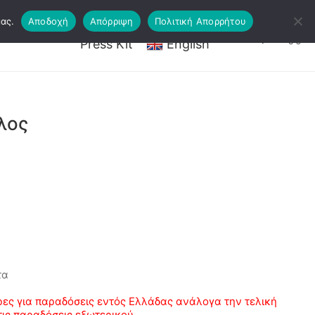
ας.
Αποδοχή
Απόρριψη
Πολιτική Απορρήτου
ργαστήρια – Εισιτήρια
Τέχνη
Press Kit
English
λος
τα
ες για παραδόσεις εντός Ελλάδας ανάλογα την τελική
τις παραδόσεις εξωτερικού.