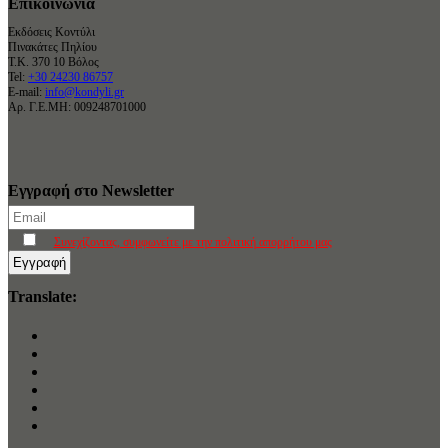
Επικοινωνία
Εκδόσεις Κοντύλι
Πινακάτες Πηλίου
Τ.Κ. 370 10 Βόλος
Tel:
+30 24230 86757
E-mail:
info@kondyli.gr
Αρ. Γ.Ε.ΜΗ: 009248701000
Εγγραφή στο Newsletter
Συνεχίζοντας, συμφωνείτε με την πολιτική απορρήτου μας
Translate: