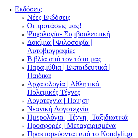
Εκδόσεις
Νέες Εκδόσεις
Οι προτάσεις μας!
Ψυχολογία- Συμβουλευτική
Δοκίμια | Φιλοσοφία |
Αυτοβιογραφίες
Βιβλία από τον τόπο μας
Παραμύθια | Εκπαιδευτικά |
Παιδικά
Αρχαιολογία | Αθλητικά |
Πολεμικές Τέχνες
Λογοτεχνία | Ποίηση
Νεανική Λογοτεχνία
Ημερολόγια | Τέχνη | Ταξιδιωτικά
Προσφορές | Μεταχειρισμένα
Πρακτορεύονται από το Kondyli.gr