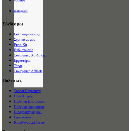
youtube
instagram
Σύνδεσμοι
Είσαι συγγραφέας?
Σχετικά με μας
Press Kit
Βιβλιοπωλεία
Συνεργάτες Χονδρικής
Εργαστήρια
Τέχνη
Συνεργάτες Affiliate
Πολιτικές
Τρόποι Πληρωμών
Όροι Χρήσης
Πολιτική Επιστροφών
Πολιτική Απορρήτου
Ο λογαριασμός μου
Επικοινωνία
Κατάλογος εκδόσεων