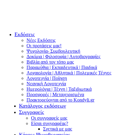
Εκδόσεις
Νέες Εκδόσεις
Οι προτάσεις μας!
Ψυχολογία- Συμβουλευτική
Δοκίμια | Φιλοσοφία | Αυτοβιογραφίες
Βιβλία από τον τόπο μας
Παραμύθια | Εκπαιδευτικά | Παιδικά
Αρχαιολογία | Αθλητικά | Πολεμικές Τέχνες
Λογοτεχνία | Ποίηση
Νεανική Λογοτεχνία
Ημερολόγια | Τέχνη | Ταξιδιωτικά
Προσφορές | Μεταχειρισμένα
Πρακτορεύονται από το Kondyli.gr
Κατάλογος εκδόσεων
Συγγραφείς
Οι συγγραφείς μας
Είσαι συγγραφέας?
Σχετικά με μας
Κάρτες Ψυχοθεραπείας