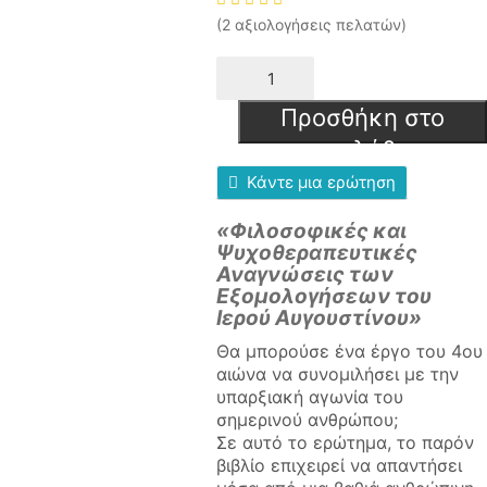
(
2
αξιολογήσεις πελατών)
Η
Ψυχή
ως
Προσθήκη στο
Τόπος
καλάθι
Μετάνοιας
ποσότητα
Κάντε μια ερώτηση
«Φιλοσοφικές και
Ψυχοθεραπευτικές
Αναγνώσεις
των
Εξομολογήσεων του
Ιερού Αυγουστίνου»
Θα μπορούσε ένα έργο του 4ου
αιώνα να συνομιλήσει με την
υπαρξιακή αγωνία του
σημερινού ανθρώπου;
Σε αυτό το ερώτημα, το παρόν
βιβλίο επιχειρεί να απαντήσει