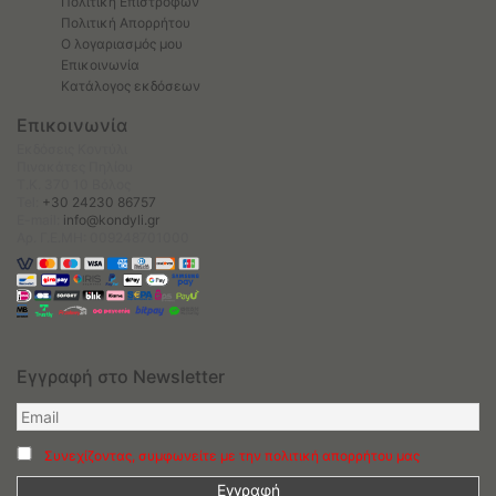
Πολιτική Επιστροφών
Πολιτική Απορρήτου
Ο λογαριασμός μου
Επικοινωνία
Κατάλογος εκδόσεων
Επικοινωνία
Εκδόσεις Κοντύλι
Πινακάτες Πηλίου
Τ.Κ. 370 10 Βόλος
Tel:
+30 24230 86757
E-mail:
info@kondyli.gr
Αρ. Γ.Ε.ΜΗ: 009248701000
Εγγραφή στο Newsletter
Συνεχίζοντας, συμφωνείτε με την πολιτική απορρήτου μας