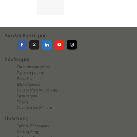
Ακολουθήστε μας
Σύνδεσμοι
Είσαι συγγραφέας?
Σχετικά με μας
Press Kit
Βιβλιοπωλεία
Συνεργάτες Χονδρικής
Εργαστήρια
Τέχνη
Συνεργάτες Affiliate
Πολιτικές
Τρόποι Πληρωμών
Όροι Χρήσης