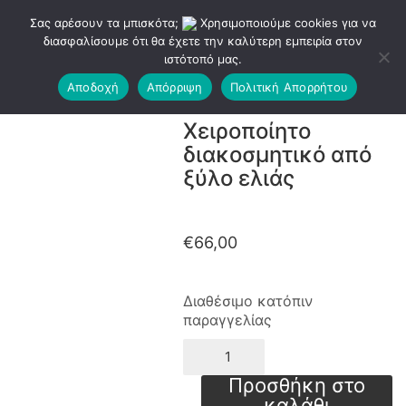
Σας αρέσουν τα μπισκότα;
Χρησιμοποιούμε cookies για να
διασφαλίσουμε ότι θα έχετε την καλύτερη εμπειρία στον
ιστότοπό μας.
Αποδοχή
Απόρριψη
Πολιτική Απορρήτου
Χειροποίητο
διακοσμητικό από
ξύλο ελιάς
€
66,00
Διαθέσιμο κατόπιν
παραγγελίας
Χειροποίητο
διακοσμητικό
από
Προσθήκη στο
ξύλο
καλάθι