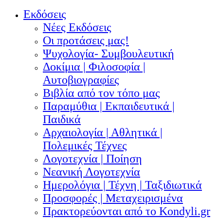
Εκδόσεις
Νέες Εκδόσεις
Οι προτάσεις μας!
Ψυχολογία- Συμβουλευτική
Δοκίμια | Φιλοσοφία |
Αυτοβιογραφίες
Βιβλία από τον τόπο μας
Παραμύθια | Εκπαιδευτικά |
Παιδικά
Αρχαιολογία | Αθλητικά |
Πολεμικές Τέχνες
Λογοτεχνία | Ποίηση
Νεανική Λογοτεχνία
Ημερολόγια | Τέχνη | Ταξιδιωτικά
Προσφορές | Μεταχειρισμένα
Πρακτορεύονται από το Kondyli.gr