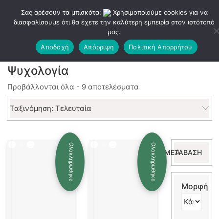
Σας αρέσουν τα μπισκότα;
Χρησιμοποιούμε cookies για να
διασφαλίσουμε ότι θα έχετε την καλύτερη εμπειρία στον ιστότοπό
μας.
Αποδοχή
Απόρριψη
Πολιτική Απορρήτου
Ψυχολογία
Sorted
Προβάλλονται όλα - 9 αποτελέσματα
by
latest
Ταξινόμηση: Τελευταία
Αναζήτηση
Ολοκληρώθηκε
Ολοκληρώθηκε
ΜΕΤΆΒΑΣΗ
για:
Μορφή