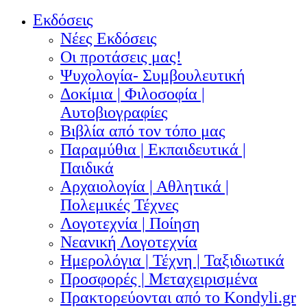
Εκδόσεις
Νέες Εκδόσεις
Οι προτάσεις μας!
Ψυχολογία- Συμβουλευτική
Δοκίμια | Φιλοσοφία |
Αυτοβιογραφίες
Βιβλία από τον τόπο μας
Παραμύθια | Εκπαιδευτικά |
Παιδικά
Αρχαιολογία | Αθλητικά |
Πολεμικές Τέχνες
Λογοτεχνία | Ποίηση
Νεανική Λογοτεχνία
Ημερολόγια | Τέχνη | Ταξιδιωτικά
Προσφορές | Μεταχειρισμένα
Πρακτορεύονται από το Kondyli.gr