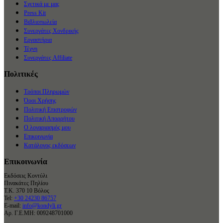
Σχετικά με μας
Press Kit
Βιβλιοπωλεία
Συνεργάτες Χονδρικής
Εργαστήρια
Τέχνη
Συνεργάτες Affiliate
Πολιτικές
Τρόποι Πληρωμών
Όροι Χρήσης
Πολιτική Επιστροφών
Πολιτική Απορρήτου
Ο λογαριασμός μου
Επικοινωνία
Κατάλογος εκδόσεων
Επικοινωνία
Εκδόσεις Κοντύλι
Πινακάτες Πηλίου
Τ.Κ. 370 10 Βόλος
Tel:
+30 24230 86757
E-mail:
info@kondyli.gr
Αρ. Γ.Ε.ΜΗ: 009248701000