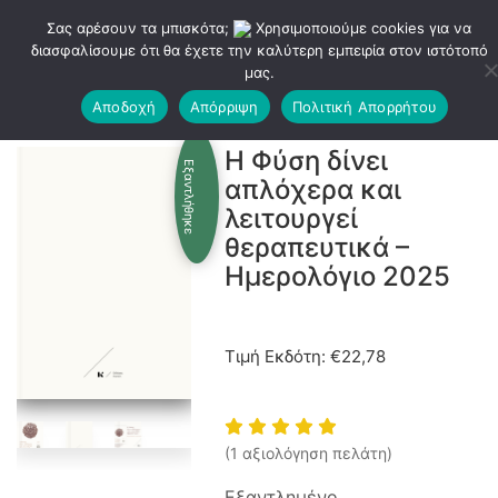
Σας αρέσουν τα μπισκότα;
Χρησιμοποιούμε cookies για να
διασφαλίσουμε ότι θα έχετε την καλύτερη εμπειρία στον ιστότοπό
μας.
Αποδοχή
Απόρριψη
Πολιτική Απορρήτου
Η Φύση δίνει
Εξαντλήθηκε
απλόχερα και
λειτουργεί
θεραπευτικά –
Ημερολόγιο 2025
Τιμή Εκδότη:
€
22,78
(
1
αξιολόγηση πελάτη)
Εξαντλημένο