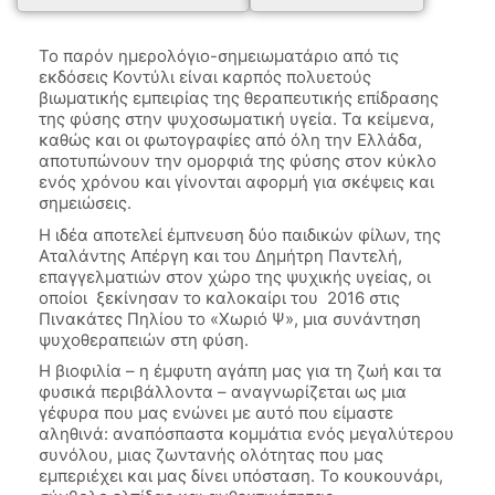
Το παρόν ημερολόγιο-σημειωματάριο από τις
εκδόσεις Κοντύλι είναι καρπός πολυετούς
βιωματικής εμπειρίας της θεραπευτικής επίδρασης
της φύσης στην ψυχοσωματική υγεία. Τα κείμενα,
καθώς και οι φωτογραφίες από όλη την Ελλάδα,
αποτυπώνουν την ομορφιά της φύσης στον κύκλο
ενός χρόνου και γίνονται αφορμή για σκέψεις και
σημειώσεις.
Η ιδέα αποτελεί έμπνευση δύο παιδικών φίλων, της
Αταλάντης Απέργη και του Δημήτρη Παντελή,
επαγγελματιών στον χώρο της ψυχικής υγείας, οι
οποίοι ξεκίνησαν το καλοκαίρι του 2016 στις
Πινακάτες Πηλίου το «Χωριό Ψ», μια συνάντηση
ψυχοθεραπειών στη φύση.
Η βιοφιλία – η έμφυτη αγάπη μας για τη ζωή και τα
φυσικά περιβάλλοντα – αναγνωρίζεται ως μια
γέφυρα που μας ενώνει με αυτό που είμαστε
αληθινά: αναπόσπαστα κομμάτια ενός μεγαλύτερου
συνόλου, μιας ζωντανής ολότητας που μας
εμπεριέχει και μας δίνει υπόσταση. To κουκουνάρι,