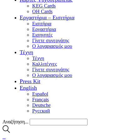
KEG Cards
OH Cards
Εργαστήρια – Εισιτήρια
Εισιτήρια
Εργαστήρια
Εισηγητές
Γίνετε συνεργάτης
Ο λογαριασμός μου
Τέχνη
Τέχνη
Καλλιτέχνες
Γίνετε συνεργάτης
Ο λογαριασμός μου
Press Kit
English
Español
Français
Deutsche
Pусский
Αναζήτηση...
…