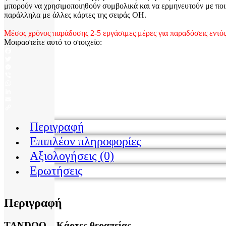
μπορούν να χρησιμοποιηθούν συμβολικά και να ερμηνευτούν με ποικί
παράλληλα με άλλες κάρτες της σειράς ΟΗ.
Μέσος χρόνος παράδοσης 2-5 εργάσιμες μέρες για παραδόσεις εντός
Μοιραστείτε αυτό το στοιχείο:
Facebook
Twitter
Messenger
Viber
WhatsApp
LinkedIn
Email
Copy
Link
Περιγραφή
Επιπλέον πληροφορίες
Αξιολογήσεις (0)
Ερωτήσεις
Περιγραφή
TANDOO – Κάρτες θεραπείας