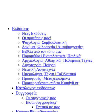
Εκδόσεις
Νέες Εκδόσεις
Οι προτάσεις μας!
Ψυχολογία- Συμβουλευτική
Δοκίμια | Φιλοσοφία | Αυτοβιογραφίες
Βιβλία από τον τόπο μας
Παραμύθια | Εκπαιδευτικά | Παιδικά
Αρχαιολογία | Αθλητικά | Πολεμικές Τέχνες
Λογοτεχνία | Ποίηση
Νεανική Λογοτεχνία
Ημερολόγια | Τέχνη | Ταξιδιωτικά
Προσφορές | Μεταχειρισμένα
Πρακτορεύονται από το Kondyli.gr
Κατάλογος εκδόσεων
Συγγραφείς
Οι συγγραφείς μας
Είσαι συγγραφέας?
Σχετικά με μας
Κάρτες Ψυχοθεραπείας