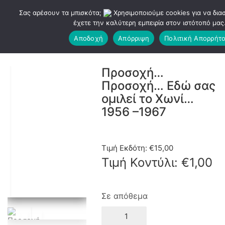
Σας αρέσουν τα μπισκότα;
Χρησιμοποιούμε cookies για να δια
έχετε την καλύτερη εμπειρία στον ιστότοπό μας
Αποδοχή
Απόρριψη
Πολιτική Απορρήτ
Προσοχή…
Προσοχή… Εδώ σας
ομιλεί το Χωνί…
1956 –1967
Τιμή Εκδότη:
€
15,00
Τιμή Κοντύλι:
€
1,00
Σε απόθεμα
Προσοχή…
Προσοχή…