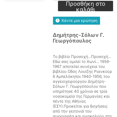
Εδώ
Προσθήκη στο
σας
καλάθι
ομιλεί
το
Κάντε μια ερώτηση
Χωνί...
1956
–
Δημήτρης-Σόλων Γ.
1967
Γεωργόπουλος
ποσότητα
Το βιβλίο Προσοχή…Προσοχή…
Εδώ σας ομιλεί το Χωνί… 1956-
1967 αποτελεί συνέχεια του
βιβλίου Οδός Λουίζης Ριανκούρ
6 Αμπελόκηποι 1940-1956, του
αγγειοχειρούργου Δημήτρη-
Σόλων Γ. Γεωργόπουλου που
υπηρέτησε 40 χρόνια σε τρία
νοσοκομεία της Γερμανίας και
πέντε της Αθήνας
(ΕΣΥ).Προκείται για διηγήσεις
από την γειτονιά του
συγγραφέα και ανακαλούν στη