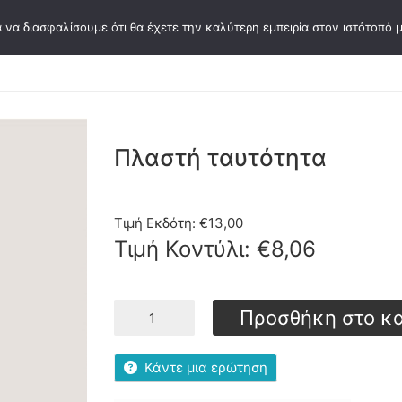
 να διασφαλίσουμε ότι θα έχετε την καλύτερη εμπειρία στον ιστότοπό μ
σεων
Συγγραφείς
Κάρτες Ψυχοθεραπείας
Ε
Πλαστή ταυτότητα
Τιμή Εκδότη:
€
13,00
Τιμή Κοντύλι:
€
8,06
Πλαστή
Προσθήκη στο κ
ταυτότητα
ποσότητα
Κάντε μια ερώτηση