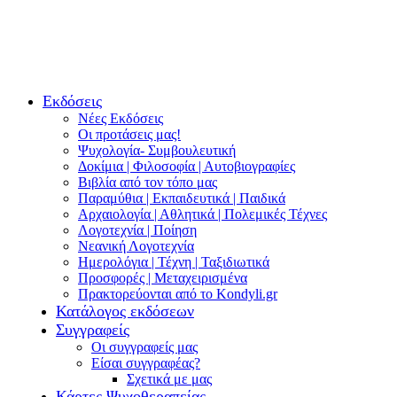
Εκδόσεις
Νέες Εκδόσεις
Οι προτάσεις μας!
Ψυχολογία- Συμβουλευτική
Δοκίμια | Φιλοσοφία | Αυτοβιογραφίες
Βιβλία από τον τόπο μας
Παραμύθια | Εκπαιδευτικά | Παιδικά
Αρχαιολογία | Αθλητικά | Πολεμικές Τέχνες
Λογοτεχνία | Ποίηση
Νεανική Λογοτεχνία
Ημερολόγια | Τέχνη | Ταξιδιωτικά
Προσφορές | Μεταχειρισμένα
Πρακτορεύονται από το Kondyli.gr
Κατάλογος εκδόσεων
Συγγραφείς
Οι συγγραφείς μας
Είσαι συγγραφέας?
Σχετικά με μας
Κάρτες Ψυχοθεραπείας