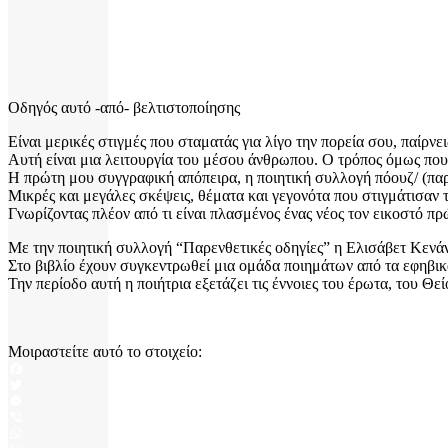
Οδηγός αυτό -από- βελτιστοποίησης
Είναι μερικές στιγμές που σταματάς για λίγο την πορεία σου, παίρνει
Αυτή είναι μια λειτουργία του μέσου άνθρωπου. Ο τρόπος όμως που 
Η πρώτη μου συγγραφική απόπειρα, η ποιητική συλλογή πόουζ/ (παρ
Μικρές και μεγάλες σκέψεις, θέματα και γεγονότα που στιγμάτισαν
Γνωρίζοντας πλέον από τι είναι πλασμένος ένας νέος τον εικοστό 
Με την ποιητική συλλογή “Παρενθετικές οδηγίες” η Ελισάβετ Κενά
Στο βιβλίο έχουν συγκεντρωθεί μια ομάδα ποιημάτων από τα εφηβικά
Την περίοδο αυτή η ποιήτρια εξετάζει τις έννοιες του έρωτα, του Θεί
Μοιραστείτε αυτό το στοιχείο:
Facebook
Twitter
Messenger
Viber