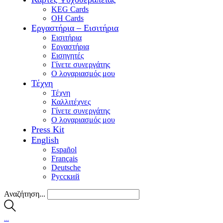
KEG Cards
OH Cards
Εργαστήρια – Εισιτήρια
Εισιτήρια
Εργαστήρια
Εισηγητές
Γίνετε συνεργάτης
Ο λογαριασμός μου
Τέχνη
Τέχνη
Καλλιτέχνες
Γίνετε συνεργάτης
Ο λογαριασμός μου
Press Kit
English
Español
Français
Deutsche
Pусский
Αναζήτηση...
…