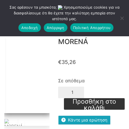
Σας αρέσουν τα μπισκότα;
Χρησιμοποιούμε cookies για να
διασφαλίσουμε ότι θα έχετε την καλύτερη εμπειρία στον
ιστότοπό μας.
Αποδοχή
Απόρριψη
Πολιτική Απορρήτου
MORENÁ
€
35,26
Σε απόθεμα
MORENÁ
ποσότητα
Προσθήκη στο
καλάθι
Κάντε μια ερώτηση