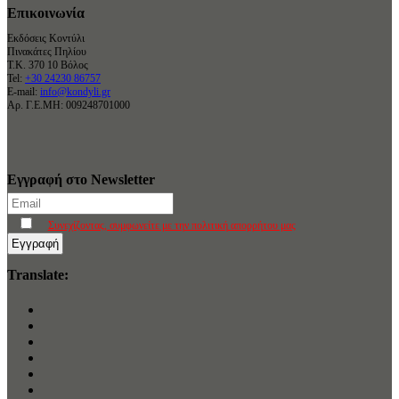
Επικοινωνία
Εκδόσεις Κοντύλι
Πινακάτες Πηλίου
Τ.Κ. 370 10 Βόλος
Tel:
+30 24230 86757
E-mail:
info@kondyli.gr
Αρ. Γ.Ε.ΜΗ: 009248701000
Εγγραφή στο Newsletter
Συνεχίζοντας, συμφωνείτε με την πολιτική απορρήτου μας
Translate: