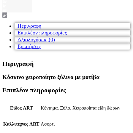
Viber
WhatsApp
LinkedIn
Email
Copy
Link
Περιγραφή
Επιπλέον πληροφορίες
Αξιολογήσεις (0)
Ερωτήσεις
Περιγραφή
Κόσκινο χειροποίητο ξύλινο με μοτίβα
Επιπλέον πληροφορίες
Είδος ART
Κέντημα, Ξύλο, Χειροποίητα είδη δώρων
Καλλιτέχνες ART
Ασορτί