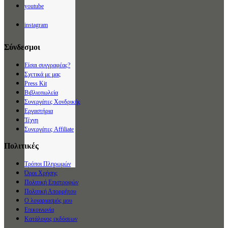
youtube
instagram
Σύνδεσμοι
Είσαι συγγραφέας?
Σχετικά με μας
Press Kit
Βιβλιοπωλεία
Συνεργάτες Χονδρικής
Εργαστήρια
Τέχνη
Συνεργάτες Affiliate
Πολιτικές
Τρόποι Πληρωμών
Όροι Χρήσης
Πολιτική Επιστροφών
Πολιτική Απορρήτου
Ο λογαριασμός μου
Επικοινωνία
Κατάλογος εκδόσεων