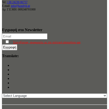
Tel:
+30 24230 86757
E-mail:
info@kondyli.gr
Αρ. Γ.Ε.ΜΗ: 009248701000
Εγγραφή στο Newsletter
Συνεχίζοντας, συμφωνείτε με την πολιτική απορρήτου μας
Translate: