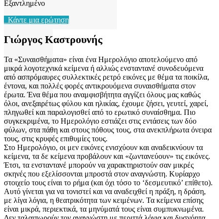
Εξαντλημένο
Κάντε μια ερώτηση
Γιώργος Καστρουνής
Τα «Συναισθήματα» είναι ένα Ημερολόγιο αποτελούμενο από
μικρά λογοτεχνικά κείμενα ή αλλιώς ενσταντανέ συνοδευόμενα
από ασπρόμαυρες συλλεκτικές ρετρό εικόνες με θέμα τα ποικίλα,
έντονα, και πολλές φορές αντικρουόμενα συναισθήματα στον
έρωτα. Ένα θέμα που αναμφισβήτητα αγγίζει όλους μας καθώς
όλοι, ανεξαιρέτως φύλου και ηλικίας, έχουμε ζήσει, γευτεί, χαρεί,
πληγωθεί και παραλογισθεί από το ερωτικό συναίσθημα. Πιο
συγκεκριμένα, το Ημερολόγιο εστιάζει στις εντάσεις των δύο
φύλων, στα πάθη και στους πόθους τους, στα ανεκπλήρωτα όνειρα
τους, στις κρυφές επιθυμίες τους.
Στο Ημερολόγιο, οι μεν εικόνες ενισχύουν και αναδεικνύουν τα
κείμενα, τα δε κείμενα προβάλουν και «ζωντανεύουν» τις εικόνες.
Έτσι, τα ενσταντανέ μπορούν να χαρακτηριστούν σαν μικρές
σκηνές που εξελίσσονται μπροστά στον αναγνώστη. Κυρίαρχο
στοιχείο τους είναι το ρήμα (και όχι τόσο το ‘δεσμευτικό’ επίθετο).
Αυτό γίνεται για να τονιστεί και να αναδειχθεί η πράξη, η δράση,
με λίγα λόγια, η θεατρικότητα των κειμένων. Τα κείμενα επίσης
είναι μικρά, περιεκτικά, τα μηνύματά τους είναι συμπυκνωμένα.
Δεν ταλαιπωρούν τον αναγνώστη με περιττά λόγια και δυσνόητα