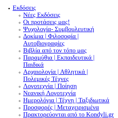
Εκδόσεις
Νέες Εκδόσεις
Οι προτάσεις μας!
Ψυχολογία- Συμβουλευτική
Δοκίμια | Φιλοσοφία |
Αυτοβιογραφίες
Βιβλία από τον τόπο μας
Παραμύθια | Εκπαιδευτικά |
Παιδικά
Αρχαιολογία | Αθλητικά |
Πολεμικές Τέχνες
Λογοτεχνία | Ποίηση
Νεανική Λογοτεχνία
Ημερολόγια | Τέχνη | Ταξιδιωτικά
Προσφορές | Μεταχειρισμένα
Πρακτορεύονται από το Kondyli.gr