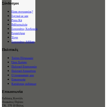
Σύνδεσμοι
Είσαι συγγραφέας?
Σχετικά με μας
Press Kit
Βιβλιοπωλεία
Συνεργάτες Χονδρικής
Εργαστήρια
Τέχνη
Συνεργάτες Affiliate
Πολιτικές
Τρόποι Πληρωμών
Όροι Χρήσης
Πολιτική Επιστροφών
Πολιτική Απορρήτου
Ο λογαριασμός μου
Επικοινωνία
Κατάλογος εκδόσεων
Επικοινωνία
Εκδόσεις Κοντύλι
Πινακάτες Πηλίου
Τ.Κ. 370 10 Βόλος