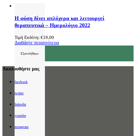
Η φύση δίνει απλόχερα και λειτουργεί
θεραπευτικά – Ημερολόγιο 2022
Τιμή Εκδότη:
€
18,00
Διαβάστε περισσότερα
Εξαντλήθηκε
Ακολουθήστε μας
facebook
twitter
linkedin
youtube
instagram