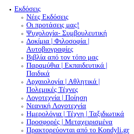
Εκδόσεις
Νέες Εκδόσεις
Οι προτάσεις μας!
Ψυχολογία- Συμβουλευτική
Δοκίμια | Φιλοσοφία |
Αυτοβιογραφίες
Βιβλία από τον τόπο μας
Παραμύθια | Εκπαιδευτικά |
Παιδικά
Αρχαιολογία | Αθλητικά |
Πολεμικές Τέχνες
Λογοτεχνία | Ποίηση
Νεανική Λογοτεχνία
Ημερολόγια | Τέχνη | Ταξιδιωτικά
Προσφορές | Μεταχειρισμένα
Πρακτορεύονται από το Kondyli.gr