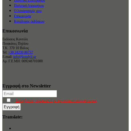
Πολιτική Επιστροφών
Πολιτική Απορρήτου
Ο λογαριασμός μου
Επικοινωνία
Κατάλογος εκδόσεων
Επικοινωνία
Εκδόσεις Κοντύλι
Πινακάτες Πηλίου
Τ.Κ. 370 10 Βόλος
Tel:
+30 24230 86757
E-mail:
info@kondyli.gr
Αρ. Γ.Ε.ΜΗ: 009248701000
Εγγραφή στο Newsletter
Συνεχίζοντας, συμφωνείτε με την πολιτική απορρήτου μας
Translate: