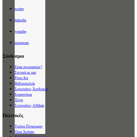
twitter
linkedin
youtube
instagram
Σύνδεσμοι
Είσαι συγγραφέας?
Σχετικά με μας
Press Kit
Βιβλιοπωλεία
Συνεργάτες Χονδρικής
Εργαστήρια
Τέχνη
Συνεργάτες Affiliate
Πολιτικές
Τρόποι Πληρωμών
Όροι Χρήσης