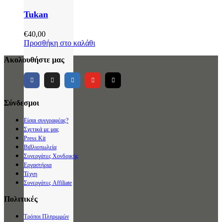
Tukan
€
40,00
Προσθήκη στο καλάθι
Ακολουθήστε μας
Σύνδεσμοι
Είσαι συγγραφέας?
Σχετικά με μας
Press Kit
Βιβλιοπωλεία
Συνεργάτες Χονδρικής
Εργαστήρια
Τέχνη
Συνεργάτες Affiliate
Πολιτικές
Τρόποι Πληρωμών