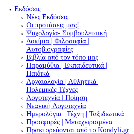
Εκδόσεις
Νέες Εκδόσεις
Οι προτάσεις μας!
Ψυχολογία- Συμβουλευτική
Δοκίμια | Φιλοσοφία |
Αυτοβιογραφίες
Βιβλία από τον τόπο μας
Παραμύθια | Εκπαιδευτικά |
Παιδικά
Αρχαιολογία | Αθλητικά |
Πολεμικές Τέχνες
Λογοτεχνία | Ποίηση
Νεανική Λογοτεχνία
Ημερολόγια | Τέχνη | Ταξιδιωτικά
Προσφορές | Μεταχειρισμένα
Πρακτορεύονται από το Kondyli.gr