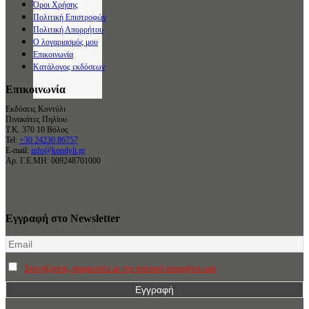
Όροι Χρήσης
Πολιτική Επιστροφών
Πολιτική Απορρήτου
Ο λογαριασμός μου
Επικοινωνία
Κατάλογος εκδόσεων
Επικοινωνία
Εκδόσεις Κοντύλι
Πινακάτες Πηλίου
Τ.Κ. 370 10 Βόλος
Tel:
+30 24230 86757
E-mail:
info@kondyli.gr
Αρ. Γ.Ε.ΜΗ: 009248701000
Εγγραφή στο Newsletter
Συνεχίζοντας, συμφωνείτε με την πολιτική απορρήτου μας