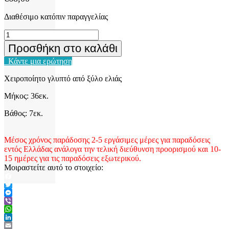
Διαθέσιμο κατόπιν παραγγελίας
Χειροποίητο
ξύλινο
Προσθήκη στο καλάθι
γλυπτό
ποσότητα
Κάντε μια ερώτηση
Χειροποίητο γλυπτό από ξύλο ελιάς
Μήκος: 36εκ.
Βάθος: 7εκ.
Μέσος χρόνος παράδοσης 2-5 εργάσιμες μέρες για παραδόσεις
εντός Ελλάδας ανάλογα την τελική διεύθυνση προορισμού και 10-
15 ημέρες για τις παραδόσεις εξωτερικού.
Μοιραστείτε αυτό το στοιχείο:
Facebook
Twitter
Messenger
Viber
WhatsApp
LinkedIn