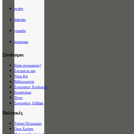
twitter
linkedin
youtube
instagram
Σύνδεσμοι
Είσαι συγγραφέας?
Σχετικά με μας
Press Kit
Βιβλιοπωλεία
Συνεργάτες Χονδρικής
Εργαστήρια
Τέχνη
Συνεργάτες Affiliate
Πολιτικές
Τρόποι Πληρωμών
Όροι Χρήσης