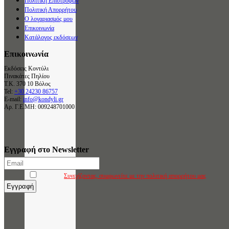
Πολιτική Επιστροφών
Πολιτική Απορρήτου
Ο λογαριασμός μου
Επικοινωνία
Κατάλογος εκδόσεων
Επικοινωνία
Εκδόσεις Κοντύλι
Πινακάτες Πηλίου
Τ.Κ. 370 10 Βόλος
Tel:
+30 24230 86757
E-mail:
info@kondyli.gr
Αρ. Γ.Ε.ΜΗ: 009248701000
Εγγραφή στο Newsletter
Συνεχίζοντας, συμφωνείτε με την πολιτική απορρήτου μας