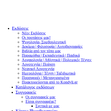
Εκδόσεις
Νέες Εκδόσεις
Οι προτάσεις μας!
Ψυχολογία- Συμβουλευτική
Δοκίμια | Φιλοσοφία | Αυτοβιογραφίες
Βιβλία από τον τόπο μας
Παραμύθια | Εκπαιδευτικά | Παιδικά
Αρχαιολογία | Αθλητικά | Πολεμικές Τέχνες
Λογοτεχνία | Ποίηση
Νεανική Λογοτεχνία
Ημερολόγια | Τέχνη | Ταξιδιωτικά
Προσφορές | Μεταχειρισμένα
Πρακτορεύονται από το Kondyli.gr
Κατάλογος εκδόσεων
Συγγραφείς
Οι συγγραφείς μας
Είσαι συγγραφέας?
Σχετικά με μας
Κάρτες Ψυχοθεραπείας