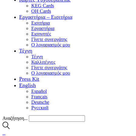
KEG Cards
OH Cards
Εργαστήρια – Εισιτήρια
Εισιτήρια
Εργαστήρια
Εισηγητές
Γίνετε συνεργάτης
Ο λογαριασμός μου
Τέχνη
Τέχνη
Καλλιτέχνες
Γίνετε συνεργάτης
Ο λογαριασμός μου
Press Kit
English
Español
Français
Deutsche
Pусский
Αναζήτηση...
…