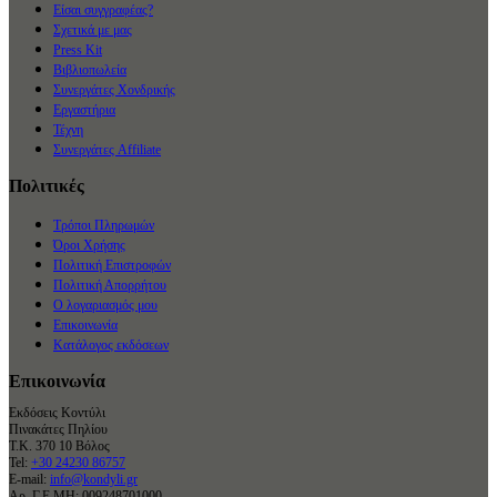
Είσαι συγγραφέας?
Σχετικά με μας
Press Kit
Βιβλιοπωλεία
Συνεργάτες Χονδρικής
Εργαστήρια
Τέχνη
Συνεργάτες Affiliate
Πολιτικές
Τρόποι Πληρωμών
Όροι Χρήσης
Πολιτική Επιστροφών
Πολιτική Απορρήτου
Ο λογαριασμός μου
Επικοινωνία
Κατάλογος εκδόσεων
Επικοινωνία
Εκδόσεις Κοντύλι
Πινακάτες Πηλίου
Τ.Κ. 370 10 Βόλος
Tel:
+30 24230 86757
E-mail:
info@kondyli.gr
Αρ. Γ.Ε.ΜΗ: 009248701000