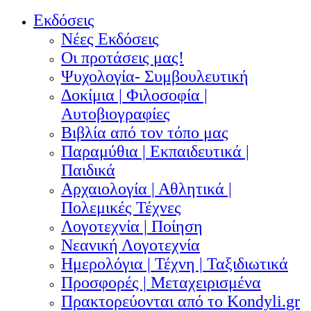
Εκδόσεις
Νέες Εκδόσεις
Οι προτάσεις μας!
Ψυχολογία- Συμβουλευτική
Δοκίμια | Φιλοσοφία |
Αυτοβιογραφίες
Βιβλία από τον τόπο μας
Παραμύθια | Εκπαιδευτικά |
Παιδικά
Αρχαιολογία | Αθλητικά |
Πολεμικές Τέχνες
Λογοτεχνία | Ποίηση
Νεανική Λογοτεχνία
Ημερολόγια | Τέχνη | Ταξιδιωτικά
Προσφορές | Μεταχειρισμένα
Πρακτορεύονται από το Kondyli.gr