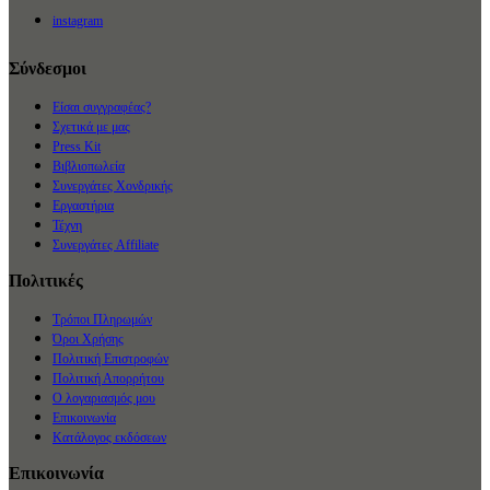
instagram
Σύνδεσμοι
Είσαι συγγραφέας?
Σχετικά με μας
Press Kit
Βιβλιοπωλεία
Συνεργάτες Χονδρικής
Εργαστήρια
Τέχνη
Συνεργάτες Affiliate
Πολιτικές
Τρόποι Πληρωμών
Όροι Χρήσης
Πολιτική Επιστροφών
Πολιτική Απορρήτου
Ο λογαριασμός μου
Επικοινωνία
Κατάλογος εκδόσεων
Επικοινωνία