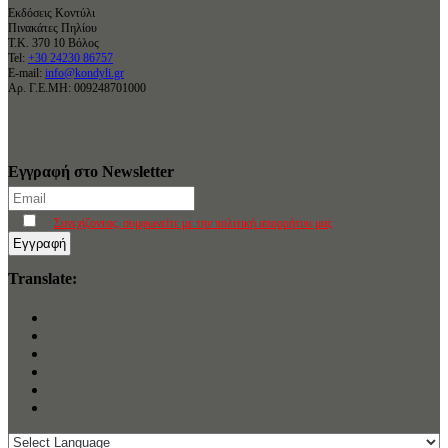
Εκδόσεις Κοντύλι
Πινακάτες Πηλίου
Τ.Κ. 370 10 Βόλος
Tel:
+30 24230 86757
E-mail:
info@kondyli.gr
Αρ. Γ.Ε.ΜΗ: 009248701000
Εγγραφή στο Newsletter
Συνεχίζοντας, συμφωνείτε με την πολιτική απορρήτου μας
Translate: