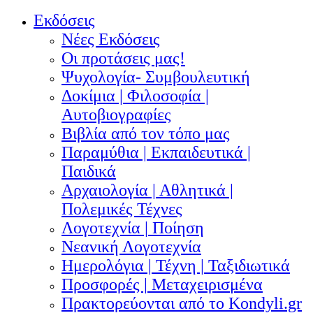
Εκδόσεις
Νέες Εκδόσεις
Οι προτάσεις μας!
Ψυχολογία- Συμβουλευτική
Δοκίμια | Φιλοσοφία |
Αυτοβιογραφίες
Βιβλία από τον τόπο μας
Παραμύθια | Εκπαιδευτικά |
Παιδικά
Αρχαιολογία | Αθλητικά |
Πολεμικές Τέχνες
Λογοτεχνία | Ποίηση
Νεανική Λογοτεχνία
Ημερολόγια | Τέχνη | Ταξιδιωτικά
Προσφορές | Μεταχειρισμένα
Πρακτορεύονται από το Kondyli.gr