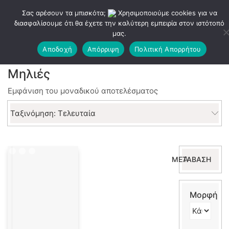
Σας αρέσουν τα μπισκότα;
Χρησιμοποιούμε cookies για να
διασφαλίσουμε ότι θα έχετε την καλύτερη εμπειρία στον ιστότοπό
μας.
Αποδοχή
Απόρριψη
Πολιτική Απορρήτου
Μηλιές
Εμφάνιση του μοναδικού αποτελέσματος
Ταξινόμηση: Τελευταία
Αναζήτηση
ΜΕΤΆΒΑΣΗ
για:
Μορφή