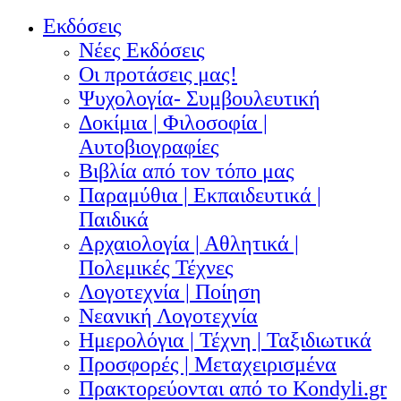
Εκδόσεις
Νέες Εκδόσεις
Οι προτάσεις μας!
Ψυχολογία- Συμβουλευτική
Δοκίμια | Φιλοσοφία |
Αυτοβιογραφίες
Βιβλία από τον τόπο μας
Παραμύθια | Εκπαιδευτικά |
Παιδικά
Αρχαιολογία | Αθλητικά |
Πολεμικές Τέχνες
Λογοτεχνία | Ποίηση
Νεανική Λογοτεχνία
Ημερολόγια | Τέχνη | Ταξιδιωτικά
Προσφορές | Μεταχειρισμένα
Πρακτορεύονται από το Kondyli.gr