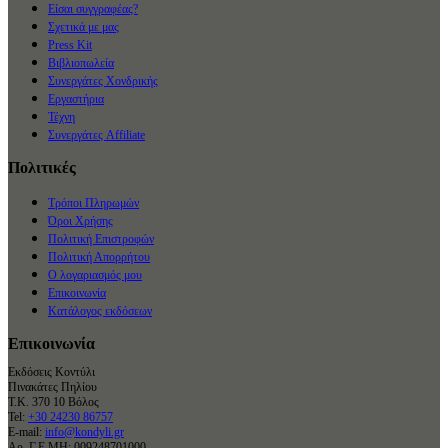
Είσαι συγγραφέας?
Σχετικά με μας
Press Kit
Βιβλιοπωλεία
Συνεργάτες Χονδρικής
Εργαστήρια
Τέχνη
Συνεργάτες Affiliate
Πολιτικές
Τρόποι Πληρωμών
Όροι Χρήσης
Πολιτική Επιστροφών
Πολιτική Απορρήτου
Ο λογαριασμός μου
Επικοινωνία
Κατάλογος εκδόσεων
Επικοινωνία
Εκδόσεις Κοντύλι
Πινακάτες Πηλίου
Τ.Κ. 370 10 Βόλος
Tel:
+30 24230 86757
E-mail:
info@kondyli.gr
Αρ. Γ.Ε.ΜΗ: 009248701000