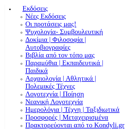
Εκδόσεις
Νέες Εκδόσεις
Οι προτάσεις μας!
Ψυχολογία- Συμβουλευτική
Δοκίμια | Φιλοσοφία |
Αυτοβιογραφίες
Βιβλία από τον τόπο μας
Παραμύθια | Εκπαιδευτικά |
Παιδικά
Αρχαιολογία | Αθλητικά |
Πολεμικές Τέχνες
Λογοτεχνία | Ποίηση
Νεανική Λογοτεχνία
Ημερολόγια | Τέχνη | Ταξιδιωτικά
Προσφορές | Μεταχειρισμένα
Πρακτορεύονται από το Kondyli.gr