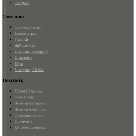
instagram
Σύνδεσμοι
Είσαι συγγραφέας?
Σχετικά με μας
Press Kit
Βιβλιοπωλεία
Συνεργάτες Χονδρικής
Εργαστήρια
Τέχνη
Συνεργάτες Affiliate
Πολιτικές
Τρόποι Πληρωμών
Όροι Χρήσης
Πολιτική Επιστροφών
Πολιτική Απορρήτου
Ο λογαριασμός μου
Επικοινωνία
Κατάλογος εκδόσεων