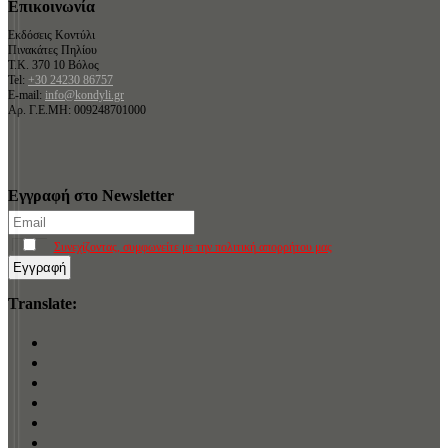
Επικοινωνία
Εκδόσεις Κοντύλι
Πινακάτες Πηλίου
Τ.Κ. 370 10 Βόλος
Tel:
+30 24230 86757
E-mail:
info@kondyli.gr
Αρ. Γ.Ε.ΜΗ: 009248701000
Εγγραφή στο Newsletter
Συνεχίζοντας, συμφωνείτε με την πολιτική απορρήτου μας
Translate: