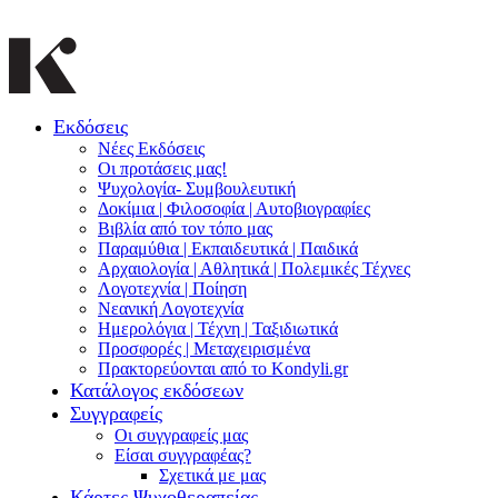
Εκδόσεις
Νέες Εκδόσεις
Οι προτάσεις μας!
Ψυχολογία- Συμβουλευτική
Δοκίμια | Φιλοσοφία | Αυτοβιογραφίες
Βιβλία από τον τόπο μας
Παραμύθια | Εκπαιδευτικά | Παιδικά
Αρχαιολογία | Αθλητικά | Πολεμικές Τέχνες
Λογοτεχνία | Ποίηση
Νεανική Λογοτεχνία
Ημερολόγια | Τέχνη | Ταξιδιωτικά
Προσφορές | Μεταχειρισμένα
Πρακτορεύονται από το Kondyli.gr
Κατάλογος εκδόσεων
Συγγραφείς
Οι συγγραφείς μας
Είσαι συγγραφέας?
Σχετικά με μας
Κάρτες Ψυχοθεραπείας