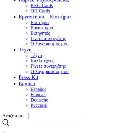
KEG Cards
OH Cards
Εργαστήρια – Εισιτήρια
Εισιτήρια
Εργαστήρια
Εισηγητές
Γίνετε συνεργάτης
Ο λογαριασμός μου
Τέχνη
Τέχνη
Καλλιτέχνες
Γίνετε συνεργάτης
Ο λογαριασμός μου
Press Kit
English
Español
Français
Deutsche
Pусский
Αναζήτηση...
…