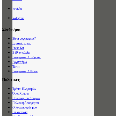
youtube
instagram
Σύνδεσμοι
Είσαι συγγραφέας?
Σχετικά με μας
Press Kit
Βιβλιοπωλεία
Συνεργάτες Χονδρικής
Εργαστήρια
Τέχνη
Συνεργάτες Affiliate
Πολιτικές
Τρόποι Πληρωμών
Όροι Χρήσης
Πολιτική Επιστροφών
Πολιτική Απορρήτου
Ο λογαριασμός μου
Επικοινωνία