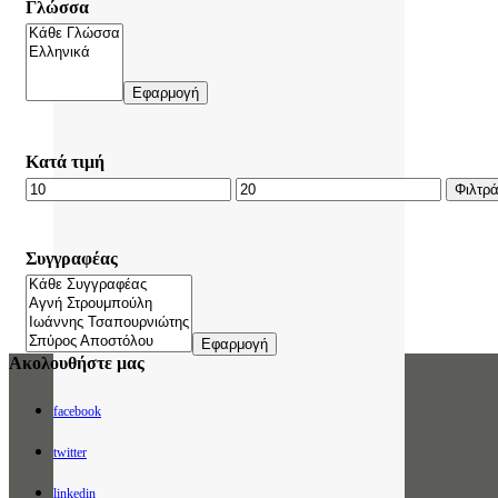
Γλώσσα
Εφαρμογή
Κατά τιμή
Ελάχιστη
Μέγιστη
Φιλτρ
τιμή
τιμή
Συγγραφέας
Εφαρμογή
Ακολουθήστε μας
facebook
twitter
linkedin