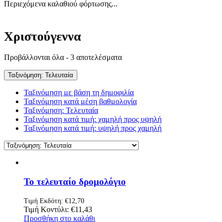
Περιεχόμενα καλαθιού φόρτωσης...
Χριστούγεννα
Sorted
Προβάλλονται όλα - 3 αποτελέσματα
by
latest
Ταξινόμηση: Τελευταία
Ταξινόμηση με βάση τη δημοφιλία
Ταξινόμηση κατά μέση βαθμολογία
Ταξινόμηση: Τελευταία
Ταξινόμηση κατά τιμή: χαμηλή προς υψηλή
Ταξινόμηση κατά τιμή: υψηλή προς χαμηλή
Το τελευταίο δρομολόγιο
Τιμή Εκδότη:
€
12,70
Τιμή Κοντύλι:
€
11,43
Προσθήκη στο καλάθι