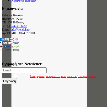
Κατάλογος εκδόσεων
Επικοινωνία
Εκδόσεις Κοντύλι
Πινακάτες Πηλίου
Τ.Κ. 370 10 Βόλος
Tel:
+30 24230 86757
E-mail:
info@kondyli.gr
Αρ. Γ.Ε.ΜΗ: 009248701000
Εγγραφή στο Newsletter
Συνεχίζοντας, συμφωνείτε με την πολιτική απορρήτου μας