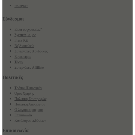
instagram
Σύνδεσμοι
Είσαι συγγραφέας?
Σχετικά με μας
Press Kit
Βιβλιοπωλεία
Συνεργάτες Χονδρικής
Εργαστήρια
Τέχνη
Συνεργάτες Affiliate
Πολιτικές
Τρόποι Πληρωμών
Όροι Χρήσης
Πολιτική Επιστροφών
Πολιτική Απορρήτου
Ο λογαριασμός μου
Επικοινωνία
Κατάλογος εκδόσεων
Επικοινωνία