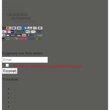
Εκδόσεις Κοντύλι
Πινακάτες Πηλίου
Τ.Κ. 370 10 Βόλος
Tel:
+30 24230 86757
E-mail:
info@kondyli.gr
Αρ. Γ.Ε.ΜΗ: 009248701000
Εγγραφή στο Newsletter
Συνεχίζοντας, συμφωνείτε με την πολιτική απορρήτου μας
Translate: