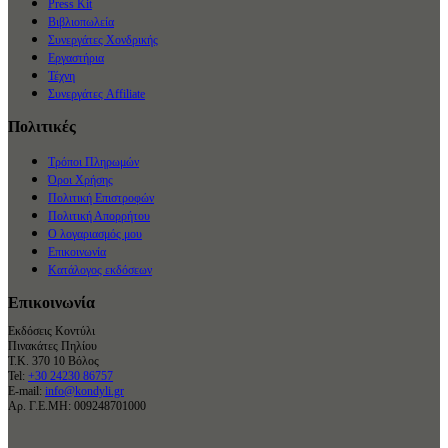
Press Kit
Βιβλιοπωλεία
Συνεργάτες Χονδρικής
Εργαστήρια
Τέχνη
Συνεργάτες Affiliate
Πολιτικές
Τρόποι Πληρωμών
Όροι Χρήσης
Πολιτική Επιστροφών
Πολιτική Απορρήτου
Ο λογαριασμός μου
Επικοινωνία
Κατάλογος εκδόσεων
Επικοινωνία
Εκδόσεις Κοντύλι
Πινακάτες Πηλίου
Τ.Κ. 370 10 Βόλος
Tel:
+30 24230 86757
E-mail:
info@kondyli.gr
Αρ. Γ.Ε.ΜΗ: 009248701000