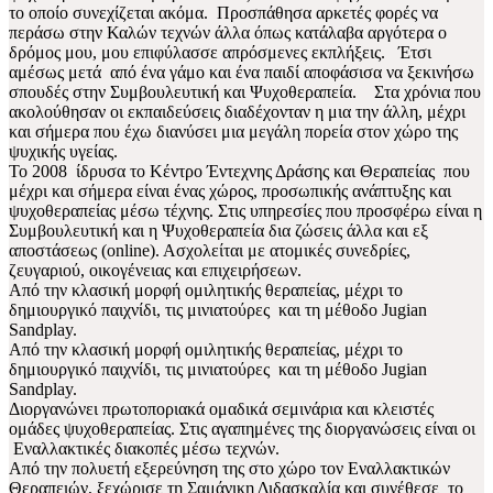
το οποίο συνεχίζεται ακόμα. Προσπάθησα αρκετές φορές να
περάσω στην Καλών τεχνών άλλα όπως κατάλαβα αργότερα ο
δρόμος μου, μου επιφύλασσε απρόσμενες εκπλήξεις. Έτσι
αμέσως μετά από ένα γάμο και ένα παιδί αποφάσισα να ξεκινήσω
σπουδές στην Συμβουλευτική και Ψυχοθεραπεία. Στα χρόνια που
ακολούθησαν οι εκπαιδεύσεις διαδέχονταν η μια την άλλη, μέχρι
και σήμερα που έχω διανύσει μια μεγάλη πορεία στον χώρο της
ψυχικής υγείας.
Το 2008 ίδρυσα το Κέντρο Έντεχνης Δράσης και Θεραπείας που
μέχρι και σήμερα είναι ένας χώρος, προσωπικής ανάπτυξης και
ψυχοθεραπείας μέσω τέχνης. Στις υπηρεσίες που προσφέρω είναι η
Συμβουλευτική και η Ψυχοθεραπεία δια ζώσεις άλλα και εξ
αποστάσεως (online). Ασχολείται με ατομικές συνεδρίες,
ζευγαριού, οικογένειας και επιχειρήσεων.
Από την κλασική μορφή ομιλητικής θεραπείας, μέχρι το
δημιουργικό παιχνίδι, τις μινιατούρες και τη μέθοδο Jugian
Sandplay.
Από την κλασική μορφή ομιλητικής θεραπείας, μέχρι το
δημιουργικό παιχνίδι, τις μινιατούρες και τη μέθοδο Jugian
Sandplay.
Διοργανώνει πρωτοποριακά ομαδικά σεμινάρια και κλειστές
ομάδες ψυχοθεραπείας. Στις αγαπημένες της διοργανώσεις είναι οι
Εναλλακτικές διακοπές μέσω τεχνών.
Από την πολυετή εξερεύνηση της στο χώρο τον Εναλλακτικών
Θεραπειών, ξεχώρισε τη Σαμάνικη Διδασκαλία και συνέθεσε το