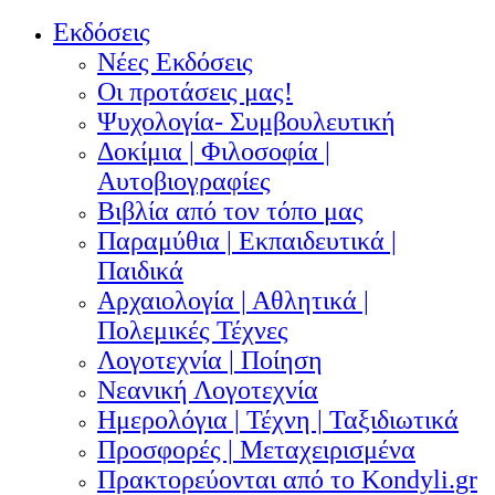
Εκδόσεις
Νέες Εκδόσεις
Οι προτάσεις μας!
Ψυχολογία- Συμβουλευτική
Δοκίμια | Φιλοσοφία |
Αυτοβιογραφίες
Βιβλία από τον τόπο μας
Παραμύθια | Εκπαιδευτικά |
Παιδικά
Αρχαιολογία | Αθλητικά |
Πολεμικές Τέχνες
Λογοτεχνία | Ποίηση
Νεανική Λογοτεχνία
Ημερολόγια | Τέχνη | Ταξιδιωτικά
Προσφορές | Μεταχειρισμένα
Πρακτορεύονται από το Kondyli.gr