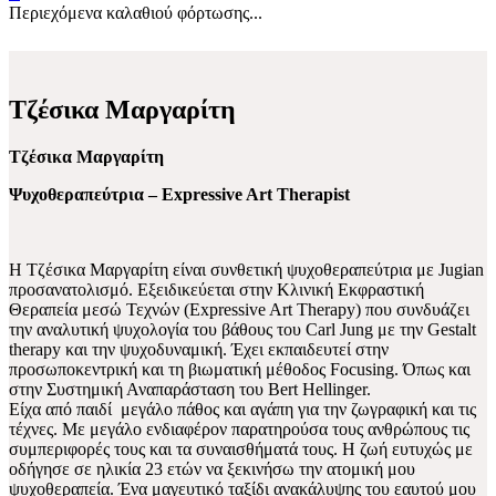
Περιεχόμενα καλαθιού φόρτωσης...
Τζέσικα Μαργαρίτη
Τζέσικα
Μαργαρίτη
Ψυχοθεραπεύτρια
– Expressive Art Therapist
Η Τζέσικα Μαργαρίτη είναι συνθετική ψυχοθεραπεύτρια με Jugian
προσανατολισμό. Εξειδικεύεται στην Κλινική Εκφραστική
Θεραπεία μεσώ Τεχνών (Expressive Art Therapy) που συνδυάζει
την αναλυτική ψυχολογία του βάθους του Carl Jung με την Gestalt
therapy και την ψυχοδυναμική. Έχει εκπαιδευτεί στην
προσωποκεντρική και τη βιωματική μέθοδος Focusing. Όπως και
στην Συστημική Αναπαράσταση του Bert Hellinger.
Είχα από παιδί μεγάλο πάθος και αγάπη για την ζωγραφική και τις
τέχνες. Με μεγάλο ενδιαφέρον παρατηρούσα τους ανθρώπους τις
συμπεριφορές τους και τα συναισθήματά τους. H ζωή ευτυχώς με
οδήγησε σε ηλικία 23 ετών να ξεκινήσω την ατομική μου
ψυχοθεραπεία. Ένα μαγευτικό ταξίδι ανακάλυψης του εαυτού μου